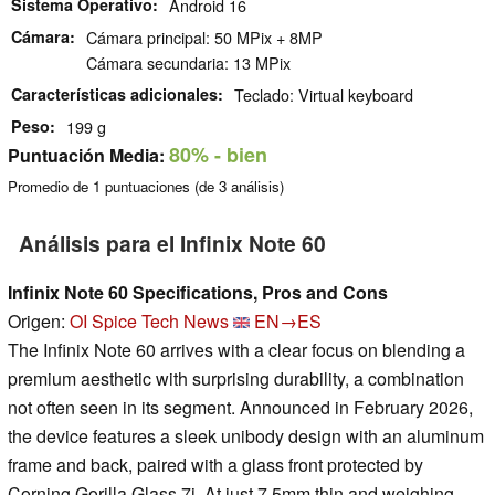
Sistema Operativo
Android 16
Cámara
Cámara principal: 50 MPix + 8MP
Cámara secundaria: 13 MPix
Características adicionales
Teclado: Virtual keyboard
Peso
199 g
80%
- bien
Puntuación Media:
Promedio de
1
puntuaciones (de
3
análisis)
Análisis para el Infinix Note 60
Infinix Note 60 Specifications, Pros and Cons
Origen:
OI Spice Tech News
EN→ES
The Infinix Note 60 arrives with a clear focus on blending a
premium aesthetic with surprising durability, a combination
not often seen in its segment. Announced in February 2026,
the device features a sleek unibody design with an aluminum
frame and back, paired with a glass front protected by
Corning Gorilla Glass 7i. At just 7.5mm thin and weighing