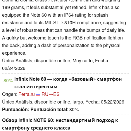
199 grams, it feels substantial yet refined. Infinix has also
equipped the Note 60 with an IP64 rating for splash
resistance and touts MIL-STD-810H compliance, suggesting
a level of robustness that can handle the bumps of daily life.
A quirky but welcome touch is the RGB notification light on
the back, adding a dash of personalization to the physical
experience.
Único Análisis, disponible online, Muy corto, Fecha:
02/24/2026
Infinix Note 60 — когда «базовый» смартфон
80%
стал интересным
Origen:
Ferra.ru
RU→ES
Único Análisis, disponible online, largo, Fecha: 05/22/2026
Puntuación:
Puntuación total
: 80%
Обзор Infinix NOTE 60: нестандартный подход к
смартфону среднего класса