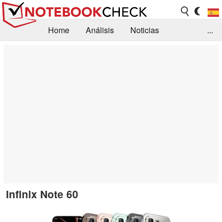
Home
Análisis
Noticias
...
FAQ/Técnica
Biblioteca
Orientación para la Compra
Busca
Contacto
Infinix Note 60