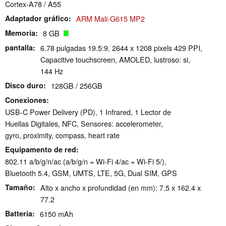
Cortex-A78 / A55
Adaptador gráfico
ARM Mali-G615 MP2
Memoría
8 GB
pantalla
6.78 pulgadas 19.5:9, 2644 x 1208 pixels 429 PPI,
Capacitive touchscreen, AMOLED, lustroso: si,
144 Hz
Disco duro
128GB / 256GB
Conexiones
USB-C Power Delivery (PD), 1 Infrared, 1 Lector de
Huellas Digitales, NFC, Sensores: accelerometer,
gyro, proximity, compass, heart rate
Equipamento de red
802.11 a/b/g/n/ac (a/b/g/n = Wi-Fi 4/ac = Wi-Fi 5/),
Bluetooth 5.4, GSM, UMTS, LTE, 5G, Dual SIM, GPS
Tamaño
Alto x ancho x profundidad (en mm): 7.5 x 162.4 x
77.2
Battería
6150 mAh