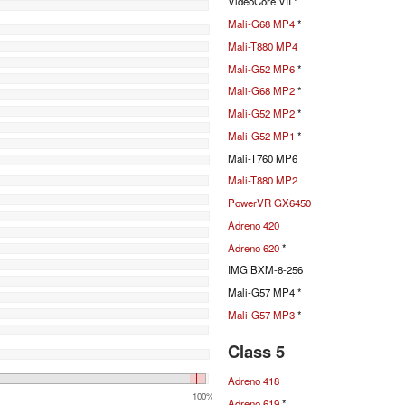
VideoCore VII *
Mali-G68 MP4
*
Mali-T880 MP4
Mali-G52 MP6
*
Mali-G68 MP2
*
Mali-G52 MP2
*
Mali-G52 MP1
*
Mali-T760 MP6
Mali-T880 MP2
PowerVR GX6450
Adreno 420
Adreno 620
*
IMG BXM-8-256
Mali-G57 MP4 *
Mali-G57 MP3
*
Class 5
Adreno 418
100%
Adreno 619
*