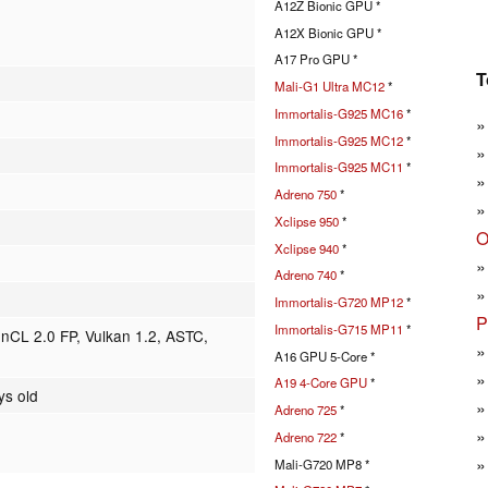
A12Z Bionic GPU *
A12X Bionic GPU *
A17 Pro GPU *
T
Mali-G1 Ultra MC12
*
Immortalis-G925 MC16
*
Immortalis-G925 MC12
*
Immortalis-G925 MC11
*
Adreno 750
*
Xclipse 950
*
O
Xclipse 940
*
Adreno 740
*
Immortalis-G720 MP12
*
P
Immortalis-G715 MP11
*
CL 2.0 FP, Vulkan 1.2, ASTC,
A16 GPU 5-Core *
A19 4-Core GPU
*
ys old
Adreno 725
*
Adreno 722
*
Mali-G720 MP8 *