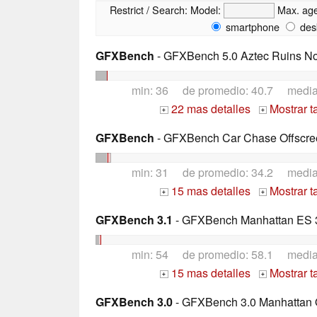
Restrict / Search:
Model:
Max. ag
smartphone
des
GFXBench
- GFXBench 5.0 Aztec Ruins No
min: 36 de promedio: 40.7 medi
22 mas detalles
Mostrar t
+
+
GFXBench
- GFXBench Car Chase Offscre
min: 31 de promedio: 34.2 medi
15 mas detalles
Mostrar t
+
+
GFXBench 3.1
- GFXBench Manhattan ES 3
min: 54 de promedio: 58.1 medi
15 mas detalles
Mostrar t
+
+
GFXBench 3.0
- GFXBench 3.0 Manhattan 