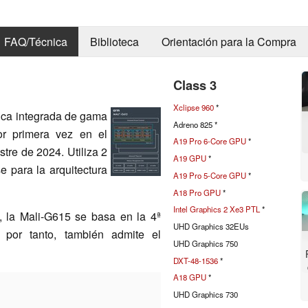
FAQ/Técnica
Biblioteca
Orientación para la Compra
Class 3
Xclipse 960
*
ca integrada de gama
Adreno 825 *
r primera vez en el
A19 Pro 6-Core GPU
*
tre de 2024. Utiliza 2
A19 GPU
*
 para la arquitectura
A19 Pro 5-Core GPU
*
A18 Pro GPU
*
Intel Graphics 2 Xe3 PTL
*
, la Mali-G615 se basa en la 4ª
UHD Graphics 32EUs
, por tanto, también admite el
UHD Graphics 750
DXT-48-1536
*
A18 GPU
*
UHD Graphics 730