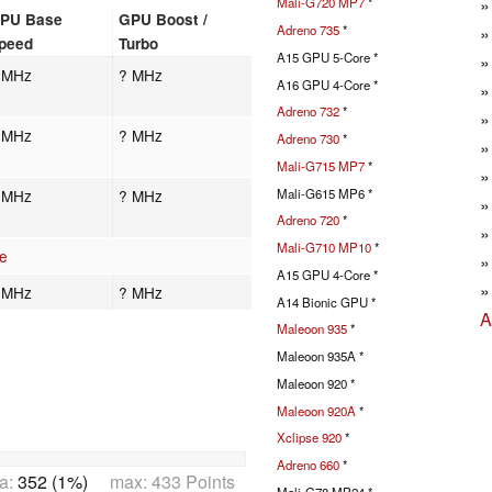
Mali-G720 MP7
*
PU Base
GPU Boost /
Adreno 735
*
peed
Turbo
A15 GPU 5-Core *
 MHz
? MHz
A16 GPU 4-Core *
Adreno 732
*
 MHz
? MHz
Adreno 730
*
Mali-G715 MP7
*
Mali-G615 MP6 *
 MHz
? MHz
Adreno 720
*
Mali-G710 MP10
*
e
A15 GPU 4-Core *
 MHz
? MHz
A14 Bionic GPU *
A
Maleoon 935
*
Maleoon 935A *
Maleoon 920 *
Maleoon 920A
*
Xclipse 920
*
Adreno 660
*
a:
352 (1%)
max: 433 Points
Mali-G78 MP24 *