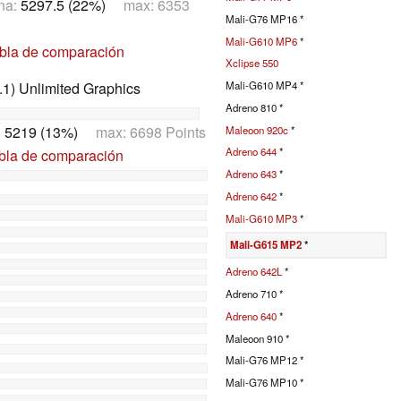
na:
5297.5 (22%)
max: 6353
Mali-G76 MP16 *
Mali-G610 MP6
*
abla de comparación
Xclipse 550
1) Unlimited Graphics
Mali-G610 MP4 *
Adreno 810 *
:
5219 (13%)
max: 6698 Points
Maleoon 920c
*
Adreno 644
*
abla de comparación
Adreno 643
*
Adreno 642
*
Mali-G610 MP3
*
Mali-G615 MP2
*
Adreno 642L
*
Adreno 710 *
Adreno 640
*
Maleoon 910 *
Mali-G76 MP12 *
Mali-G76 MP10 *