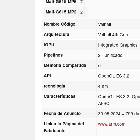
Mali-G615 MP6
7
Mali-G615 MP2
2
Nombre Código
Valhall
Arquitectura
Valhall 4th Gen
iGPU
Integrated Graphics
Pipelines
2 - unificado
Memoria Compartida
si
API
OpenGL ES 3.2
tecnología
4 nm
Características
OpenGL ES 3.2, Open
AFBC
Fecha de Anuncio
30.05.2024
= 799 da
Link a la Página del
www.arm.com
Fabricante