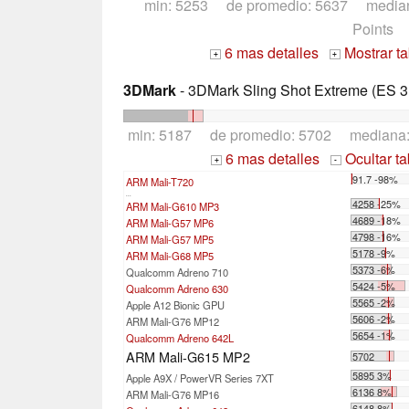
min: 5253 de promedio: 5637 media
Points
6 mas detalles
Mostrar t
+
+
3DMark
- 3DMark Sling Shot Extreme (ES 3.
min: 5187 de promedio: 5702 mediana
6 mas detalles
Ocultar t
+
-
91.7 -98%
ARM Mali-T720
...
4258 -25%
ARM Mali-G610 MP3
4689 -18%
ARM Mali-G57 MP6
4798 -16%
ARM Mali-G57 MP5
5178 -9%
ARM Mali-G68 MP5
5373 -6%
Qualcomm Adreno 710
5424 -5%
Qualcomm Adreno 630
5565 -2%
Apple A12 Bionic GPU
5606 -2%
ARM Mali-G76 MP12
5654 -1%
Qualcomm Adreno 642L
ARM Mali-G615 MP2
5702
5895 3%
Apple A9X / PowerVR Series 7XT
6136 8%
ARM Mali-G76 MP16
6148 8%