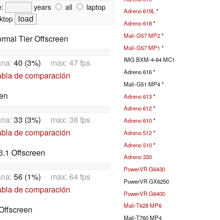
e:
years
all
laptop
Adreno 619L
*
ktop
Adreno 618
*
Mali-G57 MP2
*
rmal Tier Offscreen
Mali-G57 MP1
*
IMG BXM-4-64 MC1
ana:
40 (3%)
max: 47 fps
Adreno 616 *
abla de comparación
Mali-G51 MP4 *
en
Adreno 613
*
Adreno 612
*
ana:
33 (3%)
max: 38 fps
Adreno 610
*
abla de comparación
Adreno 512
*
Adreno 510
*
.1 Offscreen
Adreno 330
PowerVR G6430
ana:
56 (1%)
max: 64 fps
PowerVR GX6250
abla de comparación
PowerVR G6400
Mali-T628 MP6
Offscreen
Mali-T760 MP4