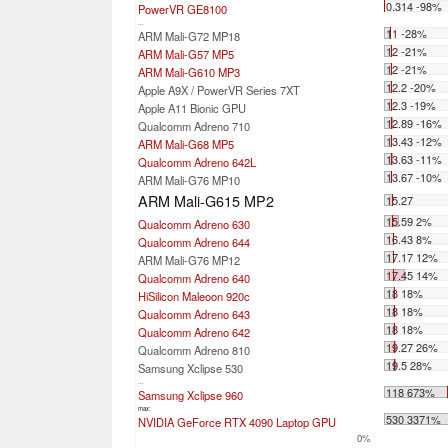
0.314 -98%
PowerVR GE8100
...
11 -28%
ARM Mali-G72 MP18
12 -21%
ARM Mali-G57 MP5
12 -21%
ARM Mali-G610 MP3
12.2 -20%
Apple A9X / PowerVR Series 7XT
12.3 -19%
Apple A11 Bionic GPU
12.89 -16%
Qualcomm Adreno 710
13.43 -12%
ARM Mali-G68 MP5
13.63 -11%
Qualcomm Adreno 642L
13.67 -10%
ARM Mali-G76 MP10
ARM Mali-G615 MP2
15.27
15.59 2%
Qualcomm Adreno 630
16.43 8%
Qualcomm Adreno 644
17.17 12%
ARM Mali-G76 MP12
17.45 14%
Qualcomm Adreno 640
18 18%
HiSilicon Maleoon 920c
18 18%
Qualcomm Adreno 643
18 18%
Qualcomm Adreno 642
19.27 26%
Qualcomm Adreno 810
19.5 28%
Samsung Xclipse 530
...
118 673%
Samsung Xclipse 960
max:
530 3371%
NVIDIA GeForce RTX 4090 Laptop GPU
0%