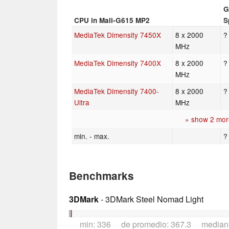
G
CPU in Mali-G615 MP2
S
MediaTek Dimensity 7450X
8 x 2000
?
MHz
MediaTek Dimensity 7400X
8 x 2000
?
MHz
MediaTek Dimensity 7400-
8 x 2000
?
Ultra
MHz
» show 2 mor
min. - max.
?
Benchmarks
3DMark
- 3DMark Steel Nomad Light
min: 336 de promedio: 367.3 median