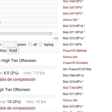
Mali-G68 MP5
*
Mali-G57 MP6
*
Mali-G57 MP5
*
Adreno 540
*
Mali-G72 MP18 *
Mali-G71 MP20 *
Mali-G72 MP12 *
100%
e:
years
all
laptop
Mali-G71 MP8
ktop
PowerVR GM9446
Adreno 530
High Tier Offscreen
PowerVR GXA6850
A9 / PowerVR GT7600
a:
6.5 (2%)
max: 7.9 fps
Mali-T880 MP12
abla de comparación
Mali-G76 MP4 *
Mali-T760 MP8
h Tier Offscreen
Mali-G71 MP2 *
Adreno 430
ana:
15 (3%)
max: 18 fps
Mali-G72 MP3 *
abla de comparación