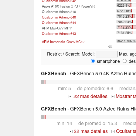
Qualcomm Adreno 642
6226 9%
Apple A10X Fusion GPU / PowerVR
6720 18%
Qualcomm Adreno 810
7016 23%
Qualcomm Adreno 640
7042 24%
Qualcomm Adreno 644
7112 25%
ARM Mali-G77 MP11
7131 25%
Qualcomm Adreno 643
...
36299 537%
ARM Immortalis-G925 MC12
0%
Restrict / Search:
Model:
Max. ag
smartphone
des
GFXBench
- GFXBench 5.0 4K Aztec Ruins 
min: 5 de promedio: 6.6 median
22 mas detalles
Mostrar t
+
+
GFXBench
- GFXBench 5.0 Aztec Ruins Hig
min: 14 de promedio: 15.3 medi
22 mas detalles
Ocultar t
+
-