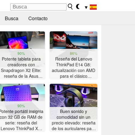
▼
Busca
Contacto
90%
86%
Potente tableta para
Reseña del Lenovo
creadores con
ThinkPad E14 G8:
Snapdragon X2 Elite:
actualización con AMD
reseña de la Asus
para el clásico
ProArt PZ14
ThinkPad con gran
autonomía
90%
Potente portátil insignia
Buen sonido y
con 32 GB de RAM de
comodidad sin un
serie: reseña del
precio elevado: reseña
Lenovo ThinkPad X9-
de los auriculares para
15p Gen 1
juegos Akko Verge S9