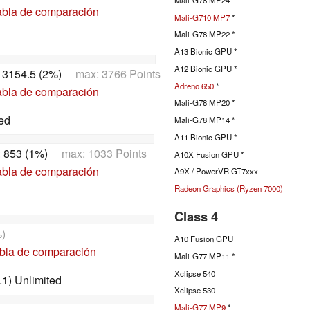
abla de comparación
Mali-G710 MP7
*
Mali-G78 MP22 *
A13 Bionic GPU *
A12 Bionic GPU *
:
3154.5 (2%)
max: 3766 Points
Adreno 650
*
abla de comparación
Mali-G78 MP20 *
ed
Mali-G78 MP14 *
A11 Bionic GPU *
:
853 (1%)
max: 1033 Points
A10X Fusion GPU *
abla de comparación
A9X / PowerVR GT7xxx
Radeon Graphics (Ryzen 7000)
Class 4
)
A10 Fusion GPU
abla de comparación
Mali-G77 MP11 *
Xclipse 540
1) Unlimited
Xclipse 530
Mali-G77 MP9
*