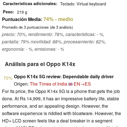
Características adicionales
Teclado: Virtual keyboard
Peso
219 g
74%
- medio
Puntuación Media:
Promedio de
3
puntuaciones (de
3
análisis)
precio: 70%, rendimiento: 78%, características: - %,
pantalla: 79% movilidad: 88%, procesamiento: 82%,
ergonomía: - %, emisiones: - %
Análisis para el Oppo K14x
Oppo K14x 5G review: Dependable daily driver
70%
Origen:
The Times of India
EN→ES
For its price, the Oppo K14x 5G is a phone that gets the job
done. At Rs 14,999, it has an impressive battery life, stable
performance, and an appealing design. However, the
software experience is riddled with bloatware. However, the
HD+ LCD screen feels like a deal breaker in a segment