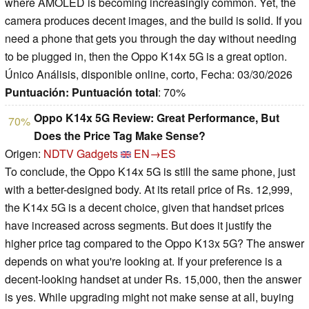
where AMOLED is becoming increasingly common. Yet, the
camera produces decent images, and the build is solid. If you
need a phone that gets you through the day without needing
to be plugged in, then the Oppo K14x 5G is a great option.
Único Análisis, disponible online, corto, Fecha: 03/30/2026
Puntuación:
Puntuación total
: 70%
Oppo K14x 5G Review: Great Performance, But
70%
Does the Price Tag Make Sense?
Origen:
NDTV Gadgets
EN→ES
To conclude, the Oppo K14x 5G is still the same phone, just
with a better-designed body. At its retail price of Rs. 12,999,
the K14x 5G is a decent choice, given that handset prices
have increased across segments. But does it justify the
higher price tag compared to the Oppo K13x 5G? The answer
depends on what you're looking at. If your preference is a
decent-looking handset at under Rs. 15,000, then the answer
is yes. While upgrading might not make sense at all, buying