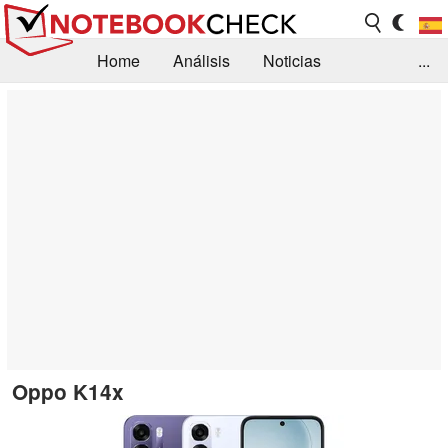
Home
Análisis
Noticias
...
FAQ/Técnica
Biblioteca
Orientación para la Compra
Busca
Contacto
Oppo K14x