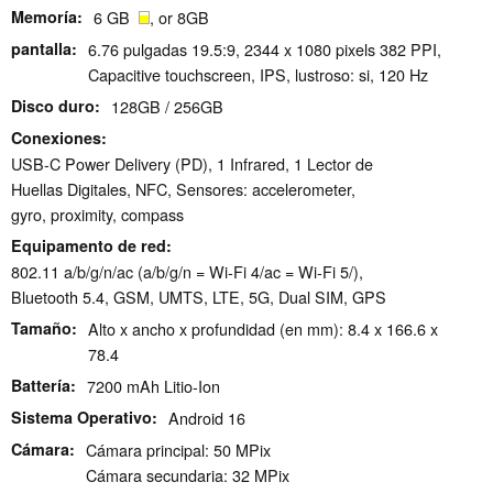
Memoría
6 GB
, or 8GB
pantalla
6.76 pulgadas 19.5:9, 2344 x 1080 pixels 382 PPI,
Capacitive touchscreen, IPS, lustroso: si, 120 Hz
Disco duro
128GB / 256GB
Conexiones
USB-C Power Delivery (PD), 1 Infrared, 1 Lector de
Huellas Digitales, NFC, Sensores: accelerometer,
gyro, proximity, compass
Equipamento de red
802.11 a/b/g/n/ac (a/b/g/n = Wi-Fi 4/ac = Wi-Fi 5/),
Bluetooth 5.4, GSM, UMTS, LTE, 5G, Dual SIM, GPS
Tamaño
Alto x ancho x profundidad (en mm): 8.4 x 166.6 x
78.4
Battería
7200 mAh Litio-Ion
Sistema Operativo
Android 16
Cámara
Cámara principal: 50 MPix
Cámara secundaria: 32 MPix