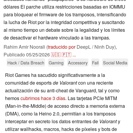
dólares El parche utiliza restricciones basadas en IOMMU
para bloquear el firmware de los tramposos, intensificando
la lucha de Riot por la integridad competitiva y suscitando
al mismo tiempo un debate sobre la legalidad y los límites
de desactivar el hardware vinculado a las trampas.
Rahim Amir Noorali (
traducido por
DeepL / Ninh Duy),
Publicado
05/25/2026
🇺🇸
🇵🇹
...
Hack / Data Breach
Gaming
Accessory
Fail
Social Media
Riot Games ha sacudido significativamente a la
comunidad de esports
de Valorant
con una reciente
actualización de su anti-cheat de Vanguard, tal y como
hemos
cubrimos hace 3 días
. Las tarjetas PCIe MITM
(Man-in-the-Middle) de acceso directo a memoria externa
(DMA), como la Heino 2.0, permitían a los tramposos
interceptar en secreto los datos entrantes de
Valorant
y
utilizar wallhacks, macros, hacks de píxeles y bots de