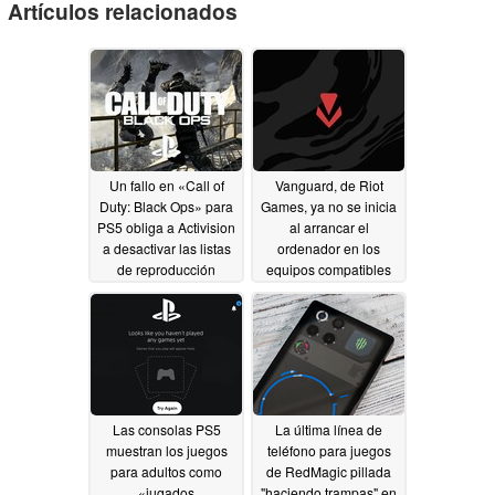
Artículos relacionados
Un fallo en «Call of
Vanguard, de Riot
Duty: Black Ops» para
Games, ya no se inicia
PS5 obliga a Activision
al arrancar el
a desactivar las listas
ordenador en los
de reproducción
equipos compatibles
multijugador
07/14/2026
06/28/2026
Las consolas PS5
La última línea de
muestran los juegos
teléfono para juegos
para adultos como
de RedMagic pillada
«jugados
"haciendo trampas" en