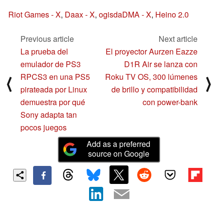
Riot Games - X
,
Daax - X
,
ogisdaDMA - X
,
Heino 2.0
Previous article
Next article
La prueba del
El proyector Aurzen Eazze
emulador de PS3
D1R Air se lanza con
RPCS3 en una PS5
Roku TV OS, 300 lúmenes
⟨
⟩
pirateada por Linux
de brillo y compatibilidad
demuestra por qué
con power-bank
Sony adapta tan
pocos juegos
Add as a preferred
source on Google