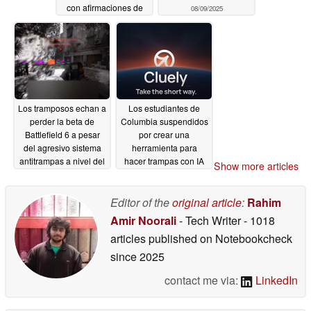
con afirmaciones de
08/09/2025
que permite hacer
trampas a los usuarios
de mandos
08/11/2025
Los tramposos echan a
Los estudiantes de
perder la beta de
Columbia suspendidos
Battlefield 6 a pesar
por crear una
del agresivo sistema
herramienta para
antitrampas a nivel del
hacer trampas con IA
Show more articles
núcleo
consiguen 5,3 millones
08/09/2025
de dólares en
financiación inicial
Editor of the
original article
:
Rahim
04/23/2025
Amir Noorali
- Tech Writer
- 1018
articles published on Notebookcheck
since 2025
contact me via:
LinkedIn