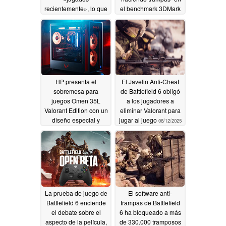
recientemente», lo que
el benchmark 3DMark
plantea un problema
04/07/2026
de seguridad en la
PSN
06/18/2026
HP presenta el
El Javelin Anti-Cheat
sobremesa para
de Battlefield 6 obligó
juegos Omen 35L
a los jugadores a
Valorant Edition con un
eliminar Valorant para
diseño especial y
jugar al juego
08/12/2025
hasta RTX 5080
09/12/2025
La prueba de juego de
El software anti-
Battlefield 6 enciende
trampas de Battlefield
el debate sobre el
6 ha bloqueado a más
aspecto de la película,
de 330.000 tramposos