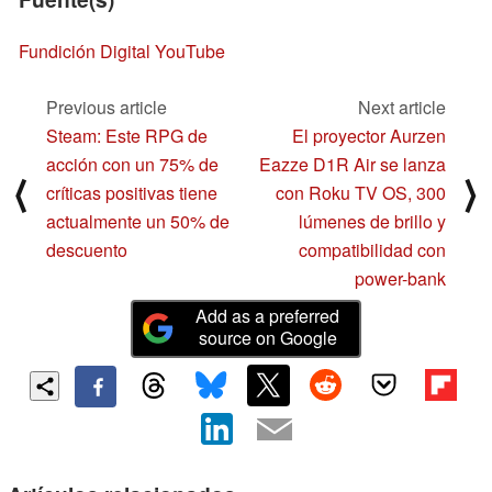
Fundición Digital YouTube
Previous article
Next article
Steam: Este RPG de
El proyector Aurzen
acción con un 75% de
Eazze D1R Air se lanza
⟨
⟩
críticas positivas tiene
con Roku TV OS, 300
actualmente un 50% de
lúmenes de brillo y
descuento
compatibilidad con
power-bank
Add as a preferred
source on Google