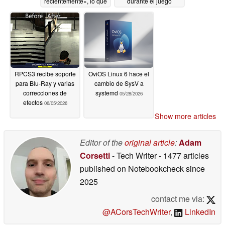
recientemente», lo que
durante el juego
plantea un problema
06/17/2026
de seguridad en la
PSN
06/18/2026
RPCS3 recibe soporte
OviOS Linux 6 hace el
para Blu-Ray y varias
cambio de SysV a
correcciones de
systemd
05/28/2026
efectos
06/05/2026
Show more articles
Editor of the
original article
:
Adam
Corsetti
- Tech Writer
- 1477 articles
published on Notebookcheck
since
2025
contact me via:
@ACorsTechWriter
,
LinkedIn