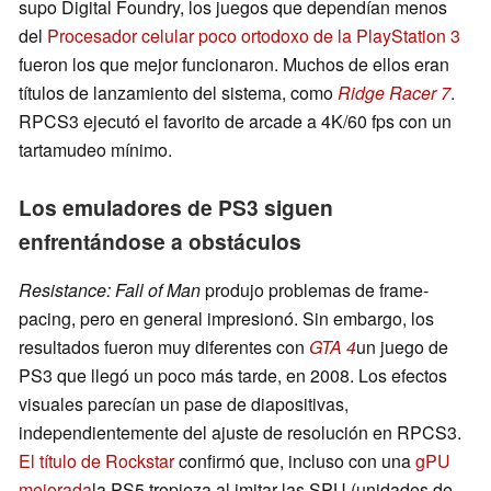
supo Digital Foundry, los juegos que dependían menos
del
Procesador celular poco ortodoxo de la PlayStation 3
fueron los que mejor funcionaron. Muchos de ellos eran
títulos de lanzamiento del sistema, como
Ridge Racer 7
.
RPCS3 ejecutó el favorito de arcade a 4K/60 fps con un
tartamudeo mínimo.
Los emuladores de PS3 siguen
enfrentándose a obstáculos
Resistance: Fall of Man
produjo problemas de frame-
pacing, pero en general impresionó. Sin embargo, los
resultados fueron muy diferentes con
GTA 4
un juego de
PS3 que llegó un poco más tarde, en 2008. Los efectos
visuales parecían un pase de diapositivas,
independientemente del ajuste de resolución en RPCS3.
El título de Rockstar
confirmó que, incluso con una
gPU
mejorada
la PS5 tropieza al imitar las SPU (unidades de