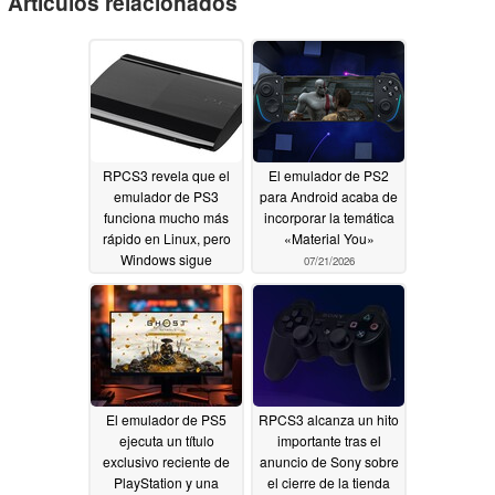
Artículos relacionados
RPCS3 revela que el
El emulador de PS2
emulador de PS3
para Android acaba de
funciona mucho más
incorporar la temática
rápido en Linux, pero
«Material You»
Windows sigue
07/21/2026
dominando en cuanto
al número total de
usuarios
08/05/2026
El emulador de PS5
RPCS3 alcanza un hito
ejecuta un título
importante tras el
exclusivo reciente de
anuncio de Sony sobre
PlayStation y una
el cierre de la tienda