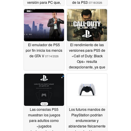
versión para PC que,
de la PS3
07/18/2026
según los rumores,
habría sido cancelada
07/20/2026
El emulador de PS5
El rendimiento de las
por fin inicia los menús
versiones para PS5 de
de GTA V
«Call of Duty: Black
07/14/2026
Ops» resulta
decepcionante, ya que
no supera los
1080p/60 Hz
07/11/2026
Las consolas PS5
Los futuros mandos de
muestran los juegos
PlayStation podrían
para adultos como
endurecerse y
«jugados
ablandarse físicamente