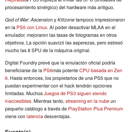
procesamiento sinérgico) del hardware más antiguo.
God of War: Ascension
y
Killzone
tampoco impresionaron
en la
PS5 con Linux
. Al poder desactivar MLAA en el
emulador, mejoraron las tasas de fotogramas en otros
objetivos. La opción suavizó las asperezas, pero estresó
mucho las 8 SPU de la máquina original.
Digital Foundry prevé que la emulación oficial podría
beneficiarse de la
PS6
más potente
CPU basada en Zen
6
. Hasta entonces, los propietarios de una PS5 que no
puedan experimentar con el hack tendrán opciones
limitadas. Muchos
Juegos de PS3 siguen siendo
inaccesibles
. Mientras tanto,
streaming en la nube
un
pequeño catálogo a través de
PlayStation Plus Premium
viene con
latencia
desventajas.
Fuente(s)