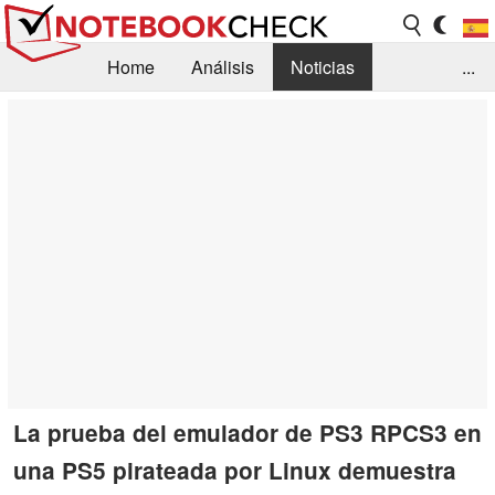
Home
Análisis
Noticias
...
FAQ/Técnica
Biblioteca
Orientación para la Compra
Busca
Contacto
La prueba del emulador de PS3 RPCS3 en
una PS5 pirateada por Linux demuestra