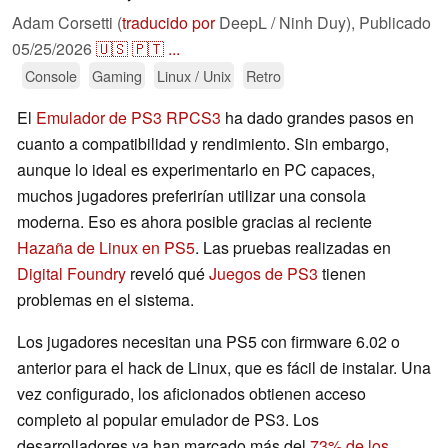
Adam Corsetti (
traducido por
DeepL / Ninh Duy),
Publicado
05/25/2026
🇺🇸
🇵🇹
...
Console
Gaming
Linux / Unix
Retro
El
Emulador de PS3 RPCS3
ha dado grandes pasos en
cuanto a compatibilidad y rendimiento. Sin embargo,
aunque lo ideal es experimentarlo en PC capaces,
muchos jugadores preferirían utilizar una consola
moderna. Eso es ahora posible gracias al reciente
Hazaña de Linux en PS5
. Las pruebas realizadas en
Digital Foundry
reveló qué
Juegos de PS3
tienen
problemas en el sistema.
Los jugadores necesitan una PS5 con firmware 6.02 o
anterior para el hack de Linux, que es fácil de instalar. Una
vez configurado, los aficionados obtienen acceso
completo al popular emulador de PS3. Los
desarrolladores ya han marcado más del
73% de los