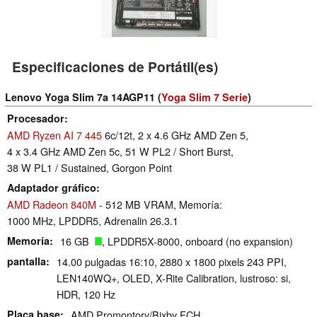
Especificaciones de Portátil(es)
Lenovo Yoga Slim 7a 14AGP11 (
Yoga Slim 7 Serie
)
Procesador
AMD Ryzen AI 7 445
6c/12t, 2 x 4.6 GHz AMD Zen 5,
4 x 3.4 GHz AMD Zen 5c, 51 W PL2 / Short Burst,
38 W PL1 / Sustained, Gorgon Point
Adaptador gráfico
AMD Radeon 840M
- 512 MB VRAM, Memoría:
1000 MHz, LPDDR5, Adrenalin 26.3.1
Memoría
16 GB
, LPDDR5X-8000, onboard (no expansion)
pantalla
14.00 pulgadas 16:10, 2880 x 1800 pixels 243 PPI,
LEN140WQ+, OLED, X-Rite Calibration, lustroso: si,
HDR, 120 Hz
Placa base
AMD Promontory/Bixby FCH