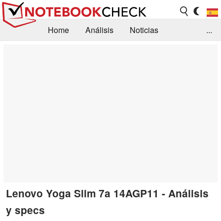
Home
Análisis
Noticias
...
FAQ/Técnica
Biblioteca
Orientación para la Compra
Busca
Contacto
Lenovo Yoga Slim 7a 14AGP11 - Análisis
y specs