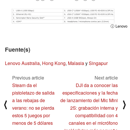
ⓘ Lenovo
Fuente(s)
Lenovo Australia
,
Hong Kong
,
Malasia
y
Singapur
Previous article
Next article
Steam da el
DJI da a conocer las
pistoletazo de salida
especificaciones y la fecha
a las rebajas de
de lanzamiento del Mic Mini
⟨
⟩
verano: no se pierda
2S: grabación interna y
estos 5 juegos por
compatibilidad con 4
menos de 5 dólares
canales en el micrófono