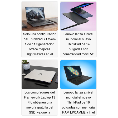
350 arrojan cifras de
inconvenientes son
rendimiento bastante
evidentes
06/28/2026
modestas
07/02/2026
Solo una configuración
Lenovo lanza a nivel
del ThinkPad X1 2-en-
mundial el nuevo
1 de 11.ª generación
ThinkPad de 14
ofrece mejoras
pulgadas con
significativas en el
conectividad móvil 5G
rendimiento gráfico
y 64 GB de RAM
06/28/2026
06/28/2026
Los compradores del
Lenovo lanza a nivel
Framework Laptop 13
mundial el nuevo
Pro obtienen una
ThinkPad de 16
mejora gratuita del
pulgadas con memoria
SSD, ya que la
RAM LPCAMM2 y Intel
empresa ha rebajado
Panther Lake
06/27/2026