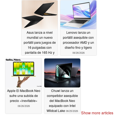
los precios
06/27/2026
Asus lanza a nivel
Lenovo lanza un
mundial un nuevo
portátil asequible con
portátil para juegos de
procesador AMD y un
16 pulgadas con
diseño fino y ligero
pantalla de 165 Hz y
06/26/2026
GPU de 85 W
06/26/2026
Apple El MacBook Neo
Chuwi lanza un
sufre una subida de
competidor asequible
precio «inevitable»
del MacBook Neo
equipado con Intel
06/26/2026
Wildcat Lake
06/25/2026
Show more articles