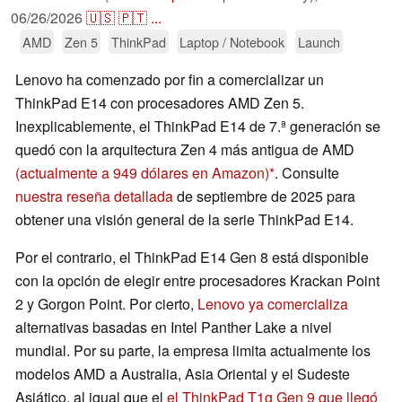
06/26/2026
🇺🇸
🇵🇹
...
AMD
Zen 5
ThinkPad
Laptop / Notebook
Launch
Lenovo ha comenzado por fin a comercializar un
ThinkPad E14 con procesadores AMD Zen 5.
Inexplicablemente, el ThinkPad E14 de 7.ª generación se
quedó con la arquitectura Zen 4 más antigua de AMD
(actualmente a 949 dólares en Amazon)
. Consulte
nuestra reseña detallada
de septiembre de 2025 para
obtener una visión general de la serie ThinkPad E14.
Por el contrario, el ThinkPad E14 Gen 8 está disponible
con la opción de elegir entre procesadores Krackan Point
2 y Gorgon Point. Por cierto,
Lenovo ya comercializa
alternativas basadas en Intel Panther Lake a nivel
mundial. Por su parte, la empresa limita actualmente los
modelos AMD a Australia, Asia Oriental y el Sudeste
Asiático, al igual que el
el ThinkPad T1g Gen 9 que llegó