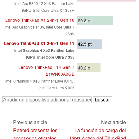
Intel Arc B390 12 Xe3 Panther Lake
iGPU, Intel Core Ultra X7 358H
Lenovo ThinkPad X1 2-in-1 Gen 10
60.8
pt
Intel Arc Graphics 140V, Intel Core Ultra 7
258V
Lenovo ThinkPad X1 2-in-1 Gen 11
42.5
pt
Intel Graphics 4 Xe3 Panther Lake
iGPU, Intel Core Ultra 7 355
Lenovo ThinkPad T14 Gen 7
40.2
pt
21WN00A0GE
Intel Graphics 4 Xe3 Panther Lake iGPU,
Intel Core Ultra 5 325
Previous article
Next article
Retroid presenta los
La función de carga del
accesorios oficiales
lápiz óptico del ThinkPad