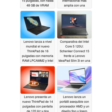
15 pulgadas, con hasta
internacional más
48 GB de VRAM
amplia con una
pantalla OLED de
07/02/2026
1.100 nits y 48 GB de
VRAM
07/01/2026
Lenovo lanza a nivel
Comparativa del Intel
mundial el nuevo
Core 5 120U:
ThinkPad de 16
Schenker Connect 15
pulgadas con memoria
frente a Lenovo
RAM LPCAMM2 y Intel
IdeaPad Slim 3i en una
Panther Lake
prueba de rendimiento
06/27/2026
para juegos
06/26/2026
Lenovo presenta un
Lenovo lanza un
nuevo ThinkPad de 14
portátil asequible con
pulgadas con pantalla
procesador AMD y un
de 120 Hz y dos
diseño fino y ligero