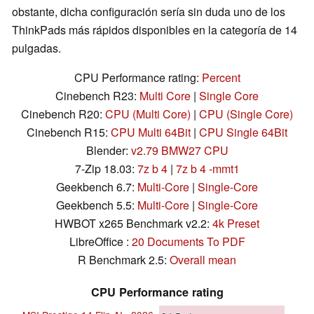
obstante, dicha configuración sería sin duda uno de los
ThinkPads más rápidos disponibles en la categoría de 14
pulgadas.
CPU Performance rating:
Percent
Cinebench R23:
Multi Core
|
Single Core
Cinebench R20:
CPU (Multi Core)
|
CPU (Single Core)
Cinebench R15:
CPU Multi 64Bit
|
CPU Single 64Bit
Blender:
v2.79 BMW27 CPU
7-Zip 18.03:
7z b 4
|
7z b 4 -mmt1
Geekbench 6.7:
Multi-Core
|
Single-Core
Geekbench 5.5:
Multi-Core
|
Single-Core
HWBOT x265 Benchmark v2.2:
4k Preset
LibreOffice :
20 Documents To PDF
R Benchmark 2.5:
Overall mean
CPU Performance rating