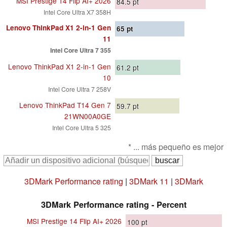
MSI Prestige 14 Flip AI+ 2026
84.5
pt
Intel Core Ultra X7 358H
Lenovo ThinkPad X1 2-in-1 Gen
65
pt
11
Intel Core Ultra 7 355
Lenovo ThinkPad X1 2-in-1 Gen
61.2
pt
10
Intel Core Ultra 7 258V
Lenovo ThinkPad T14 Gen 7
59.7
pt
21WN00A0GE
Intel Core Ultra 5 325
* ... más pequeño es mejor
3DMark Performance rating
|
3DMark 11
|
3DMark
3DMark Performance rating - Percent
MSI Prestige 14 Flip AI+ 2026
100
pt