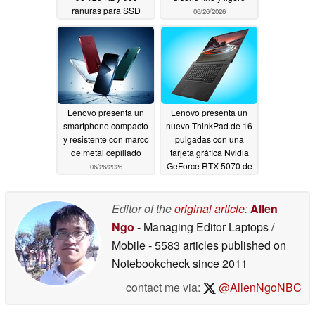
ranuras para SSD
06/26/2026
06/26/2026
Lenovo presenta un
Lenovo presenta un
smartphone compacto
nuevo ThinkPad de 16
y resistente con marco
pulgadas con una
de metal cepillado
tarjeta gráfica Nvidia
GeForce RTX 5070 de
06/26/2026
12 GB y 64 GB de
memoria RAM
LPCAMM2
Editor of the
original article
:
Allen
06/25/2026
Ngo
- Managing Editor Laptops /
Mobile
- 5583 articles published on
Notebookcheck
since 2011
contact me via:
@AllenNgoNBC