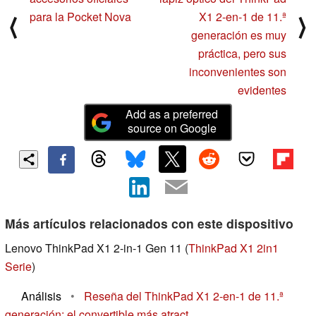
para la Pocket Nova
X1 2-en-1 de 11.ª
⟨
⟩
generación es muy
práctica, pero sus
inconvenientes son
evidentes
Add as a preferred
source on Google
Más artículos relacionados con este dispositivo
Lenovo ThinkPad X1 2-in-1 Gen 11 (
ThinkPad X1 2in1
Serie
)
Análisis
•
Reseña del ThinkPad X1 2-en-1 de 11.ª
generación: el convertible más atract...