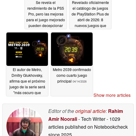
Se revela el
Revelado oficialmente
rendimiento de la PS5
el catálogo de juegos
Pro, pero las mejoras
de PlayStation Plus de
para el juego mejorado
abril de 2026: 8
pueden decepcionar
nuevos juegos que
llegarán a Extra y
04/16/2026
Premium
04/16/2026
El autor de Metro,
Metro 2039 confirmado
Dmitry Glukhovsky,
como cuarto juego
afirma que el próximo
principal
04/14/2026
juego de la serie será
"más oscuro que
Show more articles
cualquier cosa que
haya visto antes
Editor of the
original article
:
Rahim
04/15/2026
Amir Noorali
- Tech Writer
- 1029
articles published on Notebookcheck
since 2025