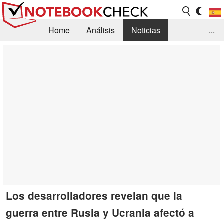
Home
Análisis
Noticias
...
FAQ/Técnica
Biblioteca
Orientación para la Compra
Busca
Contacto
Los desarrolladores revelan que la
guerra entre Rusia y Ucrania afectó a