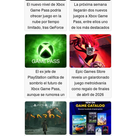
El nuevo nivel de Xbox
La próxima semana
Game Pass podría
llegarán dos nuevos
ofrecer juego en la
juegos a Xbox Game
nube por tiempo
Pass, entre ellos uno
limitado, tras GeForce
de los más destacados
Now
04/18/2026
04/18/2026
El ex jefe de
Epic Games Store
PlayStation califica de
revela un galardonado
sombrío el futuro de
juego metroidvania
Xbox Game Pass,
como regalo de finales
aunque se rumorea un
de abril de 2026
precio más bajo
04/17/2026
04/17/2026