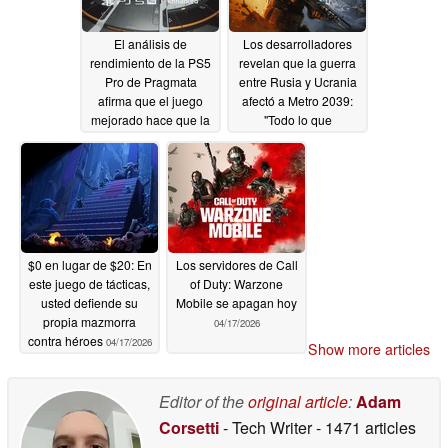
El análisis de
Los desarrolladores
rendimiento de la PS5
revelan que la guerra
Pro de Pragmata
entre Rusia y Ucrania
afirma que el juego
afectó a Metro 2039:
mejorado hace que la
"Todo lo que
consola sea esencial
planeamos cambió"
04/20/2026
04/19/2026
$0 en lugar de $20: En
Los servidores de Call
este juego de tácticas,
of Duty: Warzone
usted defiende su
Mobile se apagan hoy
propia mazmorra
04/17/2026
contra héroes
04/17/2026
Show more articles
Editor of the
original article
:
Adam
Corsetti
- Tech Writer
- 1471 articles