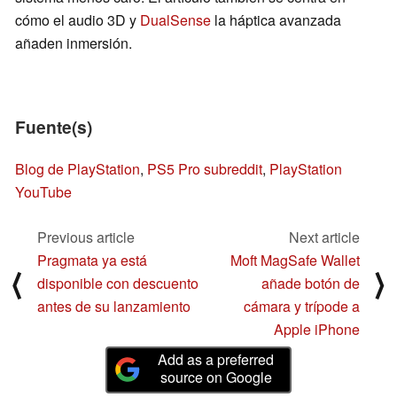
cómo el audio 3D y
DualSense
la háptica avanzada
añaden inmersión.
Fuente(s)
Blog de PlayStation
,
PS5 Pro subreddit
,
PlayStation
YouTube
Previous article
Next article
Pragmata ya está
Moft MagSafe Wallet
⟨
⟩
disponible con descuento
añade botón de
antes de su lanzamiento
cámara y trípode a
Apple iPhone
Add as a preferred
source on Google