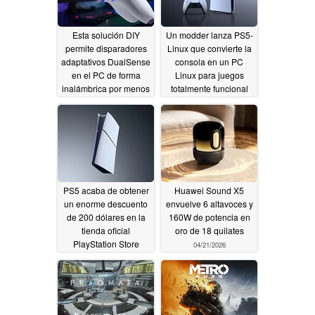
Esta solución DIY
Un modder lanza PS5-
permite disparadores
Linux que convierte la
adaptativos DualSense
consola en un PC
en el PC de forma
Linux para juegos
inalámbrica por menos
totalmente funcional
de 10 dólares
05/01/2026
04/29/2026
PS5 acaba de obtener
Huawei Sound X5
un enorme descuento
envuelve 6 altavoces y
de 200 dólares en la
160W de potencia en
tienda oficial
oro de 18 quilates
PlayStation Store
04/21/2026
04/23/2026