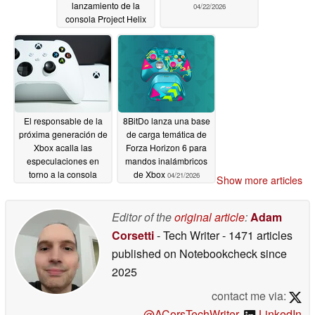
lanzamiento de la
04/22/2026
consola Project Helix
04/24/2026
El responsable de la
8BitDo lanza una base
próxima generación de
de carga temática de
Xbox acalla las
Forza Horizon 6 para
especulaciones en
mandos inalámbricos
torno a la consola
de Xbox
04/21/2026
Show more articles
Xbox Helix de primera
generación
04/21/2026
Editor of the
original article
:
Adam
Corsetti
- Tech Writer
- 1471 articles
published on Notebookcheck
since
2025
contact me via:
@ACorsTechWriter
,
LinkedIn