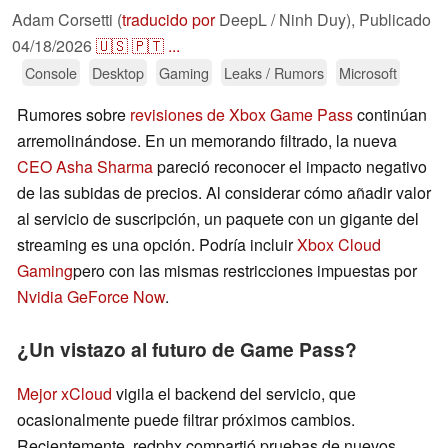
Adam Corsetti (
traducido por
DeepL / Ninh Duy),
Publicado
04/18/2026
🇺🇸
🇵🇹
...
Console
Desktop
Gaming
Leaks / Rumors
Microsoft
Rumores sobre
revisiones de Xbox Game Pass
continúan
arremolinándose. En un memorando filtrado, la nueva
CEO Asha Sharma
pareció reconocer el impacto negativo
de las subidas de precios. Al considerar cómo añadir valor
al servicio de suscripción, un paquete con un gigante del
streaming es una opción. Podría incluir
Xbox Cloud
Gaming
pero con las mismas restricciones impuestas por
Nvidia GeForce Now
.
¿Un vistazo al futuro de Game Pass?
Mejor xCloud
vigila el backend del servicio, que
ocasionalmente puede filtrar próximos cambios.
Recientemente, redphx compartió pruebas de nuevos