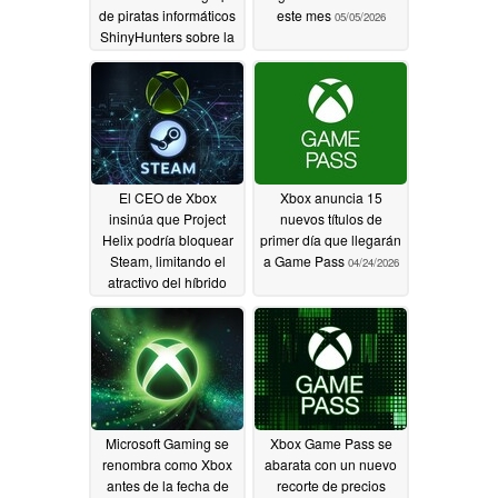
de piratas informáticos
este mes
05/05/2026
ShinyHunters sobre la
"filtración de toda la
base de datos" de
GeForce Now
05/06/2026
El CEO de Xbox
Xbox anuncia 15
insinúa que Project
nuevos títulos de
Helix podría bloquear
primer día que llegarán
Steam, limitando el
a Game Pass
04/24/2026
atractivo del híbrido
consola PC
04/25/2026
Microsoft Gaming se
Xbox Game Pass se
renombra como Xbox
abarata con un nuevo
antes de la fecha de
recorte de precios