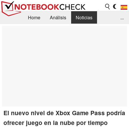
Home
Análisis
Noticias
...
FAQ/Técnica
Biblioteca
Orientación para la Compra
Busca
Contacto
El nuevo nivel de Xbox Game Pass podría
ofrecer juego en la nube por tiempo