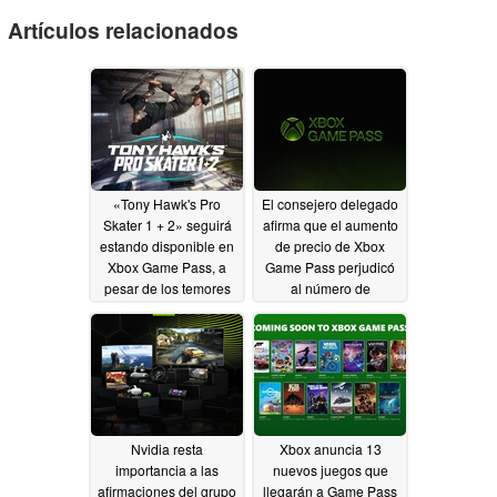
Artículos relacionados
«Tony Hawk's Pro
El consejero delegado
Skater 1 + 2» seguirá
afirma que el aumento
estando disponible en
de precio de Xbox
Xbox Game Pass, a
Game Pass perjudicó
pesar de los temores
al número de
de que se produzcan
suscriptores, pero que
recortes
ahora se está
07/16/2026
recuperando
05/29/2026
Nvidia resta
Xbox anuncia 13
importancia a las
nuevos juegos que
afirmaciones del grupo
llegarán a Game Pass