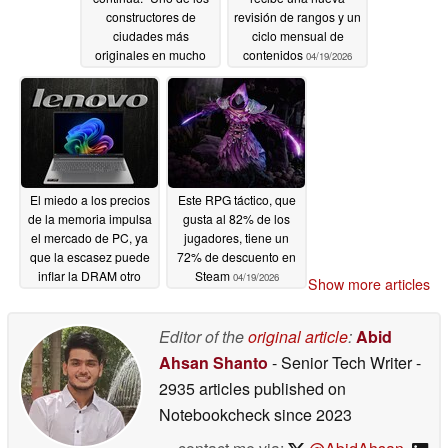
constructores de
revisión de rangos y un
ciudades más
ciclo mensual de
originales en mucho
contenidos
04/19/2026
tiempo"
04/20/2026
El miedo a los precios
Este RPG táctico, que
de la memoria impulsa
gusta al 82% de los
el mercado de PC, ya
jugadores, tiene un
que la escasez puede
72% de descuento en
inflar la DRAM otro
Steam
04/19/2026
Show more articles
60%
04/19/2026
Editor of the
original article
:
Abid
Ahsan Shanto
- Senior Tech Writer
-
2935 articles published on
Notebookcheck
since 2023