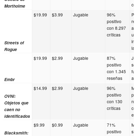
co
Mortholme
$19.99
$3.99
Jugable
96%
Pí
positivo
re
con 8.297
ac
críticas
un
im
Streets of
la
Rogue
$19.99
$2.99
Jugable
87%
Ju
positivo
so
con 1.345
fu
reseñas
a
Embr
$14.99
$2.99
Jugable
96%
Me
positivo
pl
OVNI:
con 130
r
Objetos que
críticas
c
caen no
en
identificados
$9.99
$0.99
Jugable
71%
Me
positivo
si
Blacksmith: