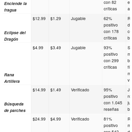
con 82
es
Enciende la
críticas
au
fragua
$12.99
$1.29
Jugable
62%
Ro
positivo
de
con 178
co
Eclipse del
críticas
ba
Dragón
$4.99
$3.49
Jugable
93%
Sh
positivo
mo
con 299
ba
críticas
fí
m
Rana
vi
Artillera
$14.99
$1.49
Verificado
95%
J
positivo
ro
con 1.045
ju
Búsqueda
reseñas
bu
de parches
$24.99
$4.99
Verificado
81%
R
positivo
m
con 542
de