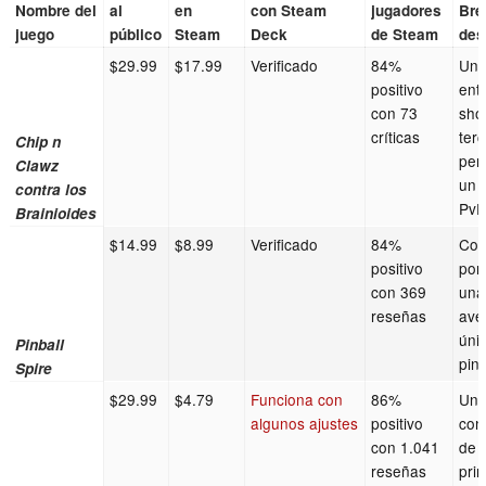
Nombre del
al
en
con Steam
jugadores
Bre
juego
público
Steam
Deck
de Steam
des
$29.99
$17.99
Verificado
84%
Un 
positivo
ent
con 73
sho
críticas
ter
Chip n
per
Clawz
un 
contra los
PvP
Brainioides
$14.99
$8.99
Verificado
84%
Con
positivo
por
con 369
una
reseñas
ave
úni
Pinball
pin
Spire
$29.99
$4.79
Funciona con
86%
Un
algunos ajustes
positivo
con
con 1.041
de 
reseñas
pri