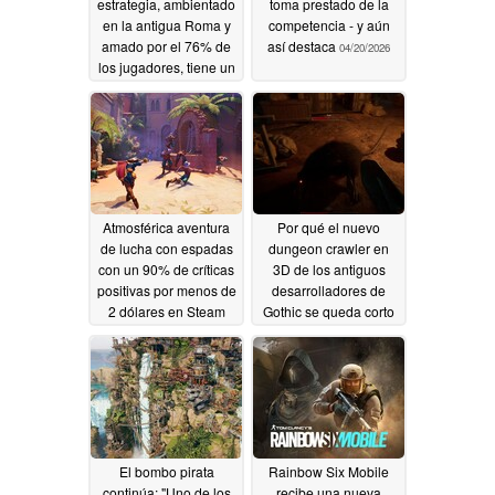
estrategia, ambientado
toma prestado de la
en la antigua Roma y
competencia - y aún
amado por el 76% de
así destaca
04/20/2026
los jugadores, tiene un
80% de descuento en
Steam
04/21/2026
Atmosférica aventura
Por qué el nuevo
de lucha con espadas
dungeon crawler en
con un 90% de críticas
3D de los antiguos
positivas por menos de
desarrolladores de
2 dólares en Steam
Gothic se queda corto
04/20/2026
04/20/2026
El bombo pirata
Rainbow Six Mobile
continúa: "Uno de los
recibe una nueva