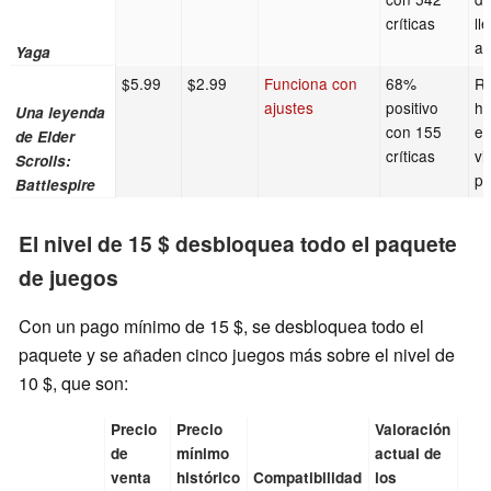
críticas
ll
ac
Yaga
$5.99
$2.99
Funciona con
68%
RP
ajustes
positivo
hi
Una leyenda
con 155
ef
de Elder
críticas
vi
Scrolls:
pi
Battlespire
El nivel de 15 $ desbloquea todo el paquete
de juegos
Con un pago mínimo de 15 $, se desbloquea todo el
paquete y se añaden cinco juegos más sobre el nivel de
10 $, que son:
Precio
Precio
Valoración
de
mínimo
actual de
venta
histórico
Compatibilidad
los