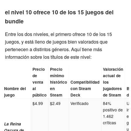
el nivel 10 ofrece 10 de los 15 juegos del
bundle
Entre los dos niveles, el primero ofrece 10 de los 15
juegos, y está lleno de juegos bien valorados que
pertenecen a distintos géneros. Aquí tiene más
información sobre los títulos de este nivel:
Precio
Precio
Valoración
de
mínimo
actual de
venta
histórico
Compatibilidad
los
Nombre del
al
en
con Steam
jugadores
B
juego
público
Steam
Deck
de Steam
de
$4.99
$2.49
Verificado
84%
Un
positivo de
in
1.462
el
críticas
gi
La Reina
un
Oscura de