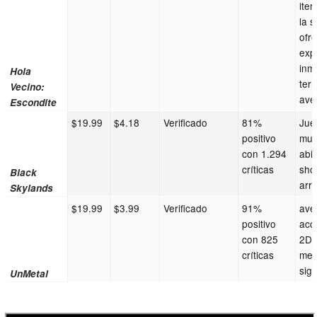
ite
la 
ofr
exp
inm
Hola
terr
Vecino:
ave
Escondite
$19.99
$4.18
Verificado
81%
Jue
positivo
mu
con 1.294
abi
críticas
sho
Black
arr
Skylands
$19.99
$3.99
Verificado
91%
ave
positivo
acc
con 825
2D 
críticas
mec
sigi
UnMetal