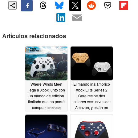
Artículos relacionados
Where Winds Meet
El mando inalámbrico
llega a Xbox junto con
Xbox Elite Series 2
un mando de edición
Core recibe dos
limitada que no podrá
colores exclusivos de
comprar
Amazon, y están en
06/09/2026
oferta
06/04/2026