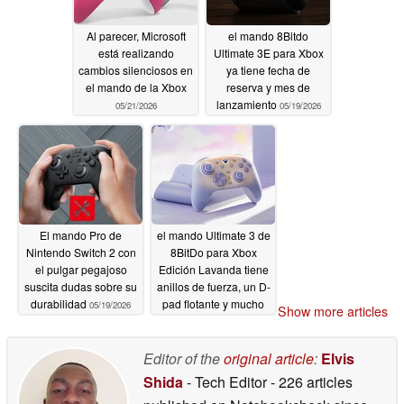
Al parecer, Microsoft
el mando 8Bitdo
está realizando
Ultimate 3E para Xbox
cambios silenciosos en
ya tiene fecha de
el mando de la Xbox
reserva y mes de
lanzamiento
05/21/2026
05/19/2026
El mando Pro de
el mando Ultimate 3 de
Nintendo Switch 2 con
8BitDo para Xbox
el pulgar pegajoso
Edición Lavanda tiene
suscita dudas sobre su
anillos de fuerza, un D-
durabilidad
pad flotante y mucho
05/19/2026
Show more articles
más
05/19/2026
Editor of the
original article
:
Elvis
Shida
- Tech Editor
- 226 articles