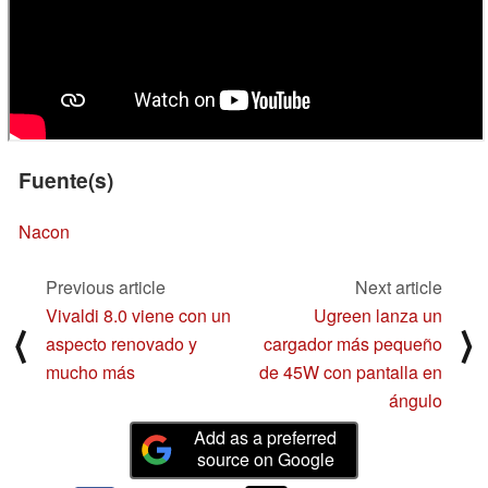
Fuente(s)
Nacon
Previous article
Next article
Vivaldi 8.0 viene con un
Ugreen lanza un
⟨
⟩
aspecto renovado y
cargador más pequeño
mucho más
de 45W con pantalla en
ángulo
Add as a preferred
source on Google