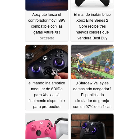
Abxylute lanza el
El mando inalámbrico
controlador móvil S9V
Xbox Elite Series 2
compatible con las
Core recibe tres
gafas Viture XR
nuevos colores que
venderá Best Buy
06/02/2026
06/01/2026
el mando inalámbrico
¿Stardew Valley es
modular de 8BitDo
demasiado acogedor?
para Xbox está
El publicitado
finalmente disponible
simulador de granja
para pre-pedido
con un 97% de críticas
positivas vuelve a su
05/27/2026
mejor precio en Steam
05/23/2026