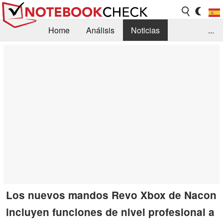
Home
Análisis
Noticias
...
FAQ/Técnica
Biblioteca
Orientación para la Compra
Busca
Contacto
Los nuevos mandos Revo Xbox de Nacon
incluyen funciones de nivel profesional a