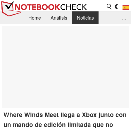
Home
Análisis
Noticias
...
FAQ/Técnica
Biblioteca
Orientación para la Compra
Busca
Contacto
Where Winds Meet llega a Xbox junto con
un mando de edición limitada que no