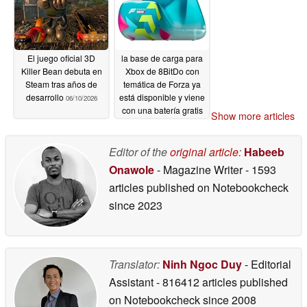
El juego oficial 3D
la base de carga para
Killer Bean debuta en
Xbox de 8BitDo con
Steam tras años de
temática de Forza ya
desarrollo
está disponible y viene
06/10/2026
con una batería gratis
Show more articles
para su mando
06/10/2026
Editor of the
original article
:
Habeeb
Onawole
- Magazine Writer
- 1593
articles published on Notebookcheck
since 2023
Translator:
Ninh Ngoc Duy
- Editorial
Assistant
- 816412 articles published
on Notebookcheck
since 2008