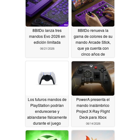
8BitDo lanza tres
8BitDo renueva la
mandos Evo 2026 en
gama de colores de su
edición limitada
mando Arcade Stick,
que ya cuenta con
06/21/2026
cinco años de
antigüedad
06/19/2026
Los futuros mandos de
PowerA presenta el
PlayStation podrían
mando inalámbrico
endurecerse y
Project X-Ray Flight
ablandarse físicamente
Deck para Xbox
durante el juego
06/14/2026
06/17/2026