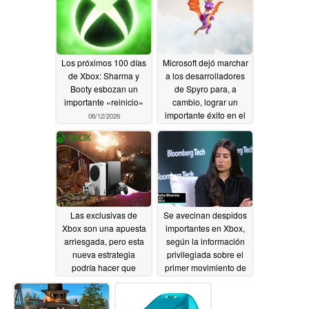
Los próximos 100 días
Microsoft dejó marchar
de Xbox: Sharma y
a los desarrolladores
Booty esbozan un
de Spyro para, a
importante «reinicio»
cambio, lograr un
importante éxito en el
06/12/2026
ámbito editorial
06/12/2026
Las exclusivas de
Se avecinan despidos
Xbox son una apuesta
importantes en Xbox,
arriesgada, pero esta
según la información
nueva estrategia
privilegiada sobre el
podría hacer que
primer movimiento de
funcionara
Asha Sharma para
06/12/2026
"resetear el negocio"
06/11/2026