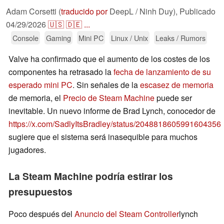
Adam Corsetti (
traducido por
DeepL / Ninh Duy),
Publicado
04/29/2026
🇺🇸
🇩🇪
...
Console
Gaming
Mini PC
Linux / Unix
Leaks / Rumors
Valve ha confirmado que el aumento de los costes de los
componentes ha retrasado la
fecha de lanzamiento de su
esperado mini PC
. Sin señales de la
escasez de memoria
de memoria, el
Precio de Steam Machine
puede ser
inevitable. Un nuevo informe de Brad Lynch, conocedor de
https://x.com/SadlyItsBradley/status/2048818605991604356
sugiere que el sistema será inasequible para muchos
jugadores.
La Steam Machine podría estirar los
presupuestos
Poco después del
Anuncio del Steam Controller
lynch