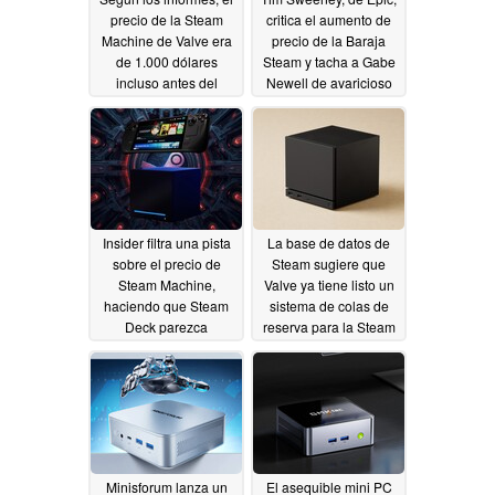
precio de la Steam
critica el aumento de
Machine de Valve era
precio de la Baraja
de 1.000 dólares
Steam y tacha a Gabe
incluso antes del
Newell de avaricioso
retraso de la fecha de
05/29/2026
lanzamiento
05/31/2026
Insider filtra una pista
La base de datos de
sobre el precio de
Steam sugiere que
Steam Machine,
Valve ya tiene listo un
haciendo que Steam
sistema de colas de
Deck parezca
reserva para la Steam
asequible
Machine
05/28/2026
05/11/2026
Minisforum lanza un
El asequible mini PC