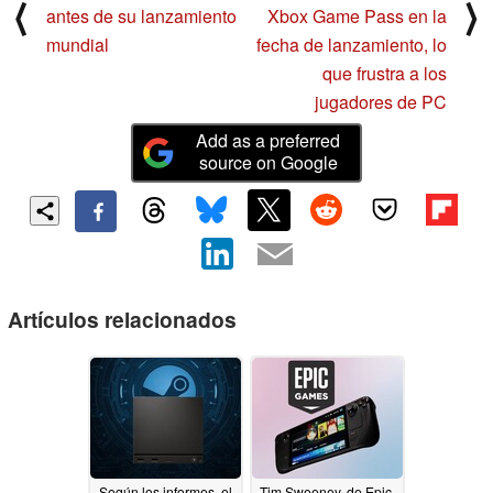
⟨
⟩
antes de su lanzamiento
Xbox Game Pass en la
mundial
fecha de lanzamiento, lo
que frustra a los
jugadores de PC
Add as a preferred
source on Google
Artículos relacionados
Según los informes, el
Tim Sweeney, de Epic,