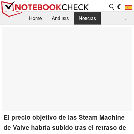
Home
Análisis
Noticias
...
FAQ/Técnica
Biblioteca
Orientación para la Compra
Busca
Contacto
El precio objetivo de las Steam Machine
de Valve habría subido tras el retraso de