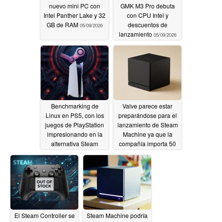
nuevo mini PC con
GMK M3 Pro debuta
Intel Panther Lake y 32
con CPU Intel y
GB de RAM
descuentos de
05/09/2026
lanzamiento
05/09/2026
Benchmarking de
Valve parece estar
Linux en PS5, con los
preparándose para el
juegos de PlayStation
lanzamiento de Steam
impresionando en la
Machine ya que la
alternativa Steam
compañía importa 50
Machine
toneladas de
05/06/2026
"videoconsolas" en
sólo dos días
05/05/2026
El Steam Controller se
Steam Machine podría