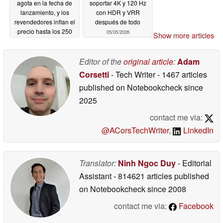
agota en la fecha de
soportar 4K y 120 Hz
lanzamiento, y los
con HDR y VRR
revendedores inflan el
después de todo
precio hasta los 250
05/05/2026
Show more articles
dólares
05/05/2026
Editor of the
original article
:
Adam
Corsetti
- Tech Writer
- 1467 articles
published on Notebookcheck
since
2025
contact me via:
@ACorsTechWriter
,
LinkedIn
Translator:
Ninh Ngoc Duy
- Editorial
Assistant
- 814621 articles published
on Notebookcheck
since 2008
contact me via:
Facebook