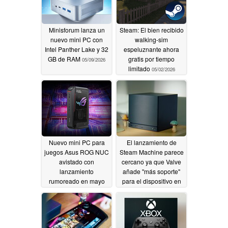
Minisforum lanza un
Steam: El bien recibido
nuevo mini PC con
walking-sim
Intel Panther Lake y 32
espeluznante ahora
GB de RAM
gratis por tiempo
05/09/2026
limitado
05/02/2026
Nuevo mini PC para
El lanzamiento de
juegos Asus ROG NUC
Steam Machine parece
avistado con
cercano ya que Valve
lanzamiento
añade "más soporte"
rumoreado en mayo
para el dispositivo en
la última actualización
05/02/2026
de SteamOS
05/01/2026