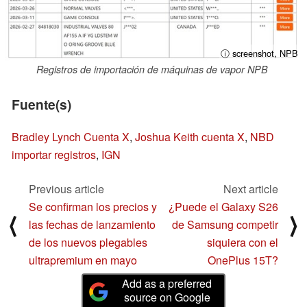
ⓘ screenshot, NPB
Registros de importación de máquinas de vapor NPB
Fuente(s)
Bradley Lynch Cuenta X
,
Joshua Keith cuenta X
,
NBD
importar registros
,
IGN
Previous article
Next article
Se confirman los precios y
¿Puede el Galaxy S26
⟨
⟩
las fechas de lanzamiento
de Samsung competir
de los nuevos plegables
siquiera con el
ultrapremium en mayo
OnePlus 15T?
Add as a preferred
source on Google