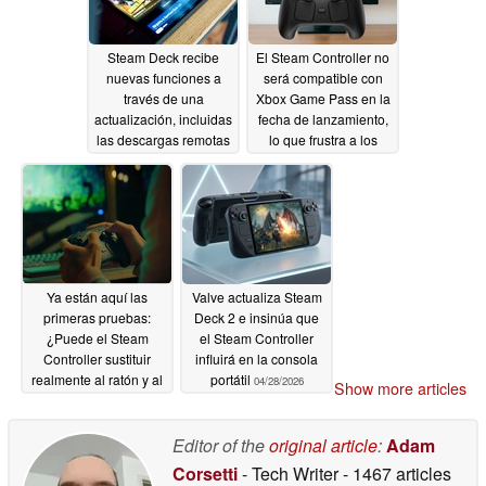
Steam Deck recibe
El Steam Controller no
nuevas funciones a
será compatible con
través de una
Xbox Game Pass en la
actualización, incluidas
fecha de lanzamiento,
las descargas remotas
lo que frustra a los
jugadores de PC
04/29/2026
04/29/2026
Ya están aquí las
Valve actualiza Steam
primeras pruebas:
Deck 2 e insinúa que
¿Puede el Steam
el Steam Controller
Controller sustituir
influirá en la consola
realmente al ratón y al
portátil
04/28/2026
Show more articles
teclado?
04/28/2026
Editor of the
original article
:
Adam
Corsetti
- Tech Writer
- 1467 articles