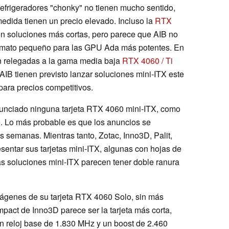
 refrigeradores "chonky" no tienen mucho sentido,
edida tienen un precio elevado. Incluso la
RTX
on soluciones más cortas, pero parece que AIB no
 formato pequeño para las GPU Ada más potentes. En
an relegadas a la gama media baja
RTX 4060 / Ti
IB tienen previsto lanzar soluciones mini-ITX este
para precios competitivos.
unciado ninguna tarjeta RTX 4060 mini-ITX, como
. Lo más probable es que los anuncios se
semanas. Mientras tanto, Zotac, Inno3D, Palit,
sentar sus tarjetas mini-ITX, algunas con hojas de
as soluciones mini-ITX parecen tener doble ranura
mágenes de su tarjeta RTX 4060 Solo, sin más
act de Inno3D parece ser la tarjeta más corta,
n reloj base de 1.830 MHz y un boost de 2.460