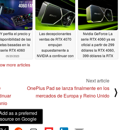
ames para NPCs
Lovelace sufre debido
rarrealistas
al escaso ancho de
05/29/2023
banda de la memoria
05/25/2023
 perfila el precio y
Las decepcionantes
Nvidia GeForce La
disponibilidad de las
ventas de RTX 4070
serie RTX 4060 ya es
jetas basadas en la
empujan
oficial a partir de 299
serie RTX 4060
supuestamente a
dólares la RTX 4060,
NVIDIA a continuar con
399 dólares la RTX
05/20/2023
el actual parón de
4060 Ti de 8 GB y 499
ow more articles
suministro hasta junio
dólares la RTX 4060 Ti
de 16 GB
05/19/2023
05/19/2023
Next article
0
OnePlus Pad se lanza finalmente en los
⟩
inuar
mercados de Europa y Reino Unido
unio
Add as a preferred
source on Google