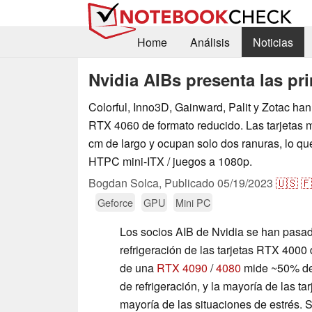
Home
Análisis
Noticias
Nvidia AIBs presenta las p
Colorful, Inno3D, Gainward, Palit y Zotac h
RTX 4060 de formato reducido. Las tarjetas
cm de largo y ocupan solo dos ranuras, lo qu
HTPC mini-ITX / juegos a 1080p.
Bogdan Solca,
Publicado
05/19/2023
🇺🇸
🇫
Geforce
GPU
Mini PC
Los socios AIB de Nvidia se han pasad
refrigeración de las tarjetas RTX 4000
de una
RTX 4090
/
4080
mide ~50% de 
de refrigeración, y la mayoría de las t
mayoría de las situaciones de estrés.