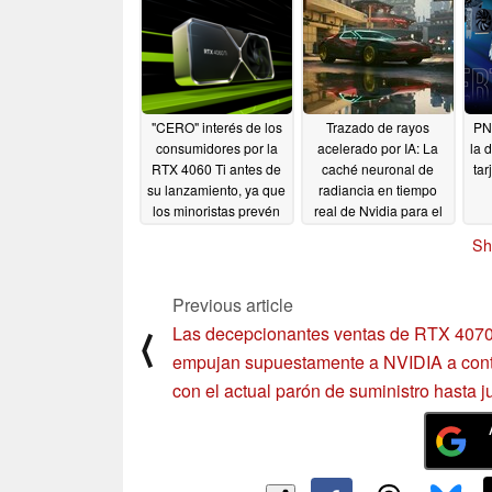
G
ult
"CERO" interés de los
Trazado de rayos
PNY
consumidores por la
acelerado por IA: La
la 
RTX 4060 Ti antes de
caché neuronal de
tar
su lanzamiento, ya que
radiancia en tiempo
los minoristas prevén
real de Nvidia para el
una demanda
trazado de trayectorias
Sh
extremadamente baja
podría debutar pronto
en Cyberpunk 2077
05/25/2023
05/23/2023
Previous article
Las decepcionantes ventas de RTX 407
⟨
empujan supuestamente a NVIDIA a cont
con el actual parón de suministro hasta j