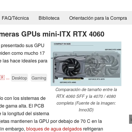
FAQ/Técnica
Biblioteca
Orientación para la Compra
rimeras GPUs mini-ITX RTX 4060
an presentado sus GPU
 miden como mucho 17
e las hace ideales para
🇷
...
Desktop
Gaming
Comparación de tamaño entre la
RTX 4060 SFF y la 4070 / 4080
o con los sistemas de
completa (Fuente de la imagen:
 de gama alta. El PCB
Inno3D)
la longitud del sistema
arjetas mantienen la GPU por debajo de 70 C en la
 Sin embargo,
bloques de agua delgados
refrigeran