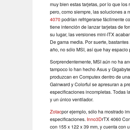
muy bien estas tarjetas, por lo que los
pero, como siempre, las soluciones a m
4070
podrían refrigerarse fácilmente c
tiene intención de lanzar tarjetas de
su lugar, las versiones mini-ITX acab
De gama media. Por suerte, bastantes A
año, no sólo MSI, así que hay espacio 
Sorprendentemente, MSI aún no ha an
tampoco lo han hecho Asus y Gigabyte
produzcan en Computex dentro de unas 
Gainward y Colorful se apresuran a pre
especificaciones incompletas. Todas l
y un único ventilador.
Zotac
por ejemplo, sólo ha mostrado i
especificaciones.
Inno3D
rTX 4060 Comp
con 155 x 122 x 39 mm, y cuenta con u