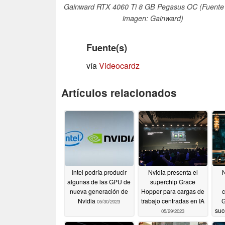
Gainward RTX 4060 Ti 8 GB Pegasus OC (Fuente 
imagen: Gainward)
Fuente(s)
vía
Videocardz
Artículos relacionados
Intel podría producir
Nvidia presenta el
N
algunas de las GPU de
superchip Grace
nueva generación de
Hopper para cargas de
Nvidia
trabajo centradas en IA
G
05/30/2023
suc
05/29/2023
y 