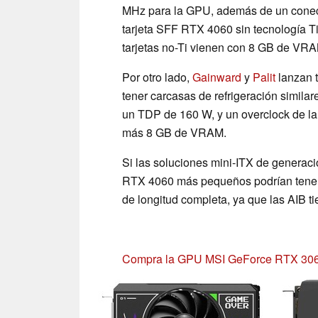
MHz para la GPU, además de un conect
tarjeta SFF RTX 4060 sin tecnología Ti
tarjetas no-Ti vienen con 8 GB de VR
Por otro lado,
Gainward
y
Palit
lanzan t
tener carcasas de refrigeración simil
un TDP de 160 W, y un overclock de la
más 8 GB de VRAM.
Si las soluciones mini-ITX de generaci
RTX 4060 más pequeños podrían tener u
de longitud completa, ya que las AIB ti
Compra la GPU MSI GeForce RTX 306