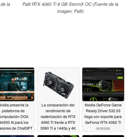
de la
Palit RTX 4060 Ti 8 GB StormX OC (Fuente de la
imagen: Palit)
vidia presenta la
La comparación del
Nvidia GeForce Game
plataforma de
rendimiento de
Ready Driver 532.03
computación DGX
rasterización de RTX
llega con soporte para
H200 AI para los
4060 Ti frente a RTX
GeForce RTX 4060 Ti
esores de ChatGPT
3060 Ti a 1440p y 4K
05/25/2023
el servicio ACE for
muestra que la GPU