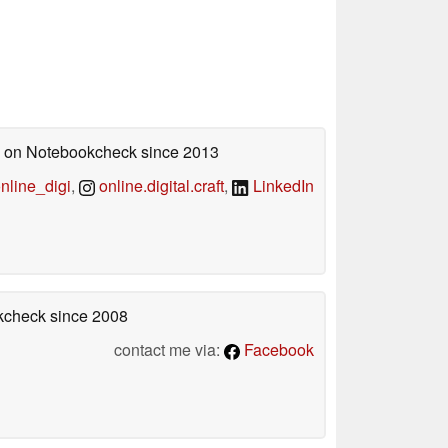
ed on Notebookcheck
since 2013
line_digi
,
online.digital.craft
,
LinkedIn
okcheck
since 2008
contact me via:
Facebook