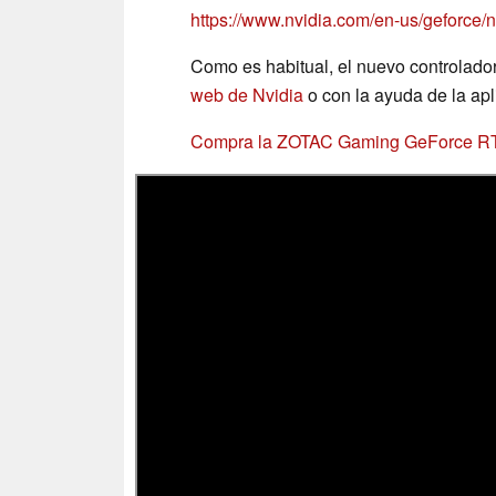
https://www.nvidia.com/en-us/geforce/n
Como es habitual, el nuevo controla
web de Nvidia
o con la ayuda de la ap
Compra la ZOTAC Gaming GeForce RT