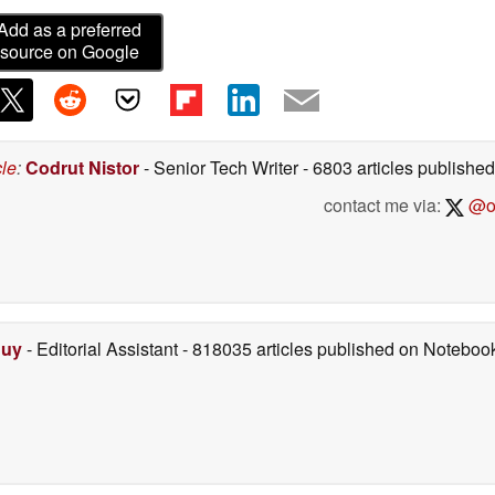
Add as a preferred
source on Google
cle
:
Codrut Nistor
- Senior Tech Writer
- 6803 articles publish
contact me via:
@on
Duy
- Editorial Assistant
- 818035 articles published on Notebo