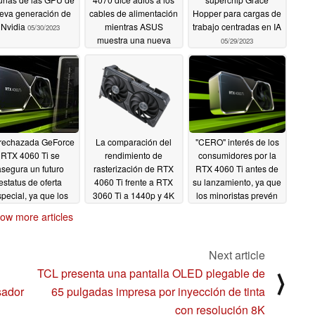
eva generación de
cables de alimentación
Hopper para cargas de
Nvidia
mientras ASUS
trabajo centradas en IA
05/30/2023
muestra una nueva
05/29/2023
solución propia
05/29/2023
rechazada GeForce
La comparación del
"CERO" interés de los
RTX 4060 Ti se
rendimiento de
consumidores por la
asegura un futuro
rasterización de RTX
RTX 4060 Ti antes de
estatus de oferta
4060 Ti frente a RTX
su lanzamiento, ya que
pecial, ya que los
3060 Ti a 1440p y 4K
los minoristas prevén
adores se niegan a
muestra que la GPU
una demanda
ow more articles
nformarse con unos
Lovelace sufre debido
extremadamente baja
ros 8 GB de VRAM
al escaso ancho de
05/25/2023
en 2023
banda de la memoria
05/26/2023
Next article
05/25/2023
TCL presenta una pantalla OLED plegable de
⟩
sador
65 pulgadas impresa por inyección de tinta
con resolución 8K