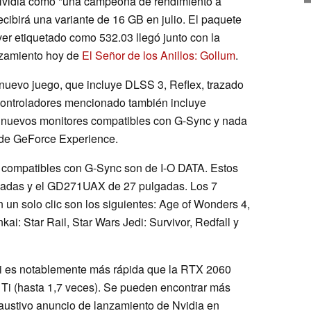
Nvidia como "una campeona de rendimiento a
ecibirá una variante de 16 GB en julio. El paquete
r etiquetado como 532.03 llegó junto con la
anzamiento hoy de
El Señor de los Anillos: Gollum
.
nuevo juego, que incluye DLSS 3, Reflex, trazado
controladores mencionado también incluye
, 2 nuevos monitores compatibles con G-Sync y nada
 de GeForce Experience.
 compatibles con G-Sync son de I-O DATA. Estos
gadas y el GD271UAX de 27 pulgadas. Los 7
 un solo clic son los siguientes: Age of Wonders 4,
ai: Star Rail, Star Wars Jedi: Survivor, Redfall y
i es notablemente más rápida que la RTX 2060
 Ti (hasta 1,7 veces). Se pueden encontrar más
austivo anuncio de lanzamiento de Nvidia en