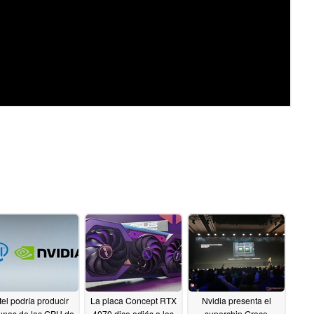
tel podría producir
La placa Concept RTX
Nvidia presenta el
unas de las GPU de
4070 dice adiós a los
superchip Grace