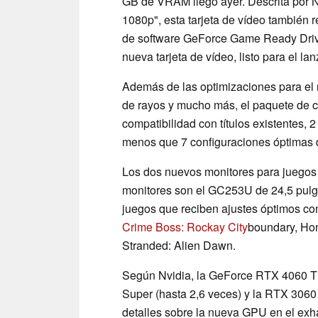
GB de VRAM llegó ayer. Descrita por 
1080p", esta tarjeta de vídeo también r
de software GeForce Game Ready Drive
nueva tarjeta de vídeo, listo para el l
Además de las optimizaciones para el 
de rayos y mucho más, el paquete de 
compatibilidad con títulos existentes
menos que 7 configuraciones óptimas
Los dos nuevos monitores para juegos
monitores son el GC253U de 24,5 pul
juegos que reciben ajustes óptimos con
Crime Boss: Rockay City
boundary, Honk
Stranded: Alien Dawn.
Según Nvidia, la GeForce RTX 4060 T
Super (hasta 2,6 veces) y la RTX 3060
detalles sobre la nueva GPU en el exh