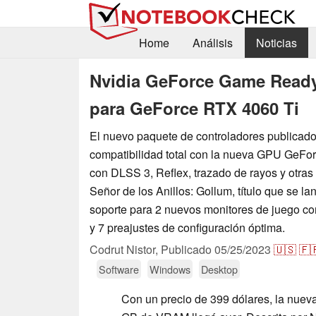
Home
Análisis
Noticias
Nvidia GeForce Game Ready 
para GeForce RTX 4060 Ti
El nuevo paquete de controladores publicado
compatibilidad total con la nueva GPU GeFo
con DLSS 3, Reflex, trazado de rayos y otras
Señor de los Anillos: Gollum, título que se l
soporte para 2 nuevos monitores de juego c
y 7 preajustes de configuración óptima.
Codrut Nistor,
Publicado
05/25/2023
🇺🇸
🇫
Software
Windows
Desktop
Con un precio de 399 dólares, la nuev