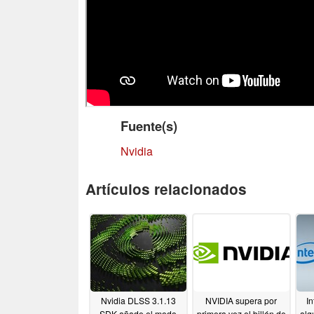
Fuente(s)
Nvidia
Artículos relacionados
Nvidia DLSS 3.1.13
NVIDIA supera por
In
SDK añade el modo
primera vez el billón de
alg