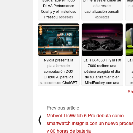
DLAA Performance
dólares de
nu
Quality y el misterioso
capitalización bursátil
Preset G
06/08/2023
05/31/2023
Nvidia presenta la
La RTX 4060 Ti y la RX
La 
plataforma de
7600 reciben una
computación DGX
pésima acogida el día
GH200 AI para los
de su lanzamiento en
sucesores de ChatGPT
MindFactory, con una
es
y el servicio ACE for
demanda ínfima en
jug
Sh
Games para NPCs
comparación con la
co
ultrarrealistas
RTX 4070 Ti y la RTX
ca
05/29/2023
4070
05/27/2023
Previous article
Mobvoi TicWatch 5 Pro debuta como
⟨
smartwatch insignia con un nuevo proce
y 80 horas de batería