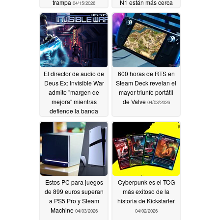
trampa
N1 están más cerca
04/15/2026
que nunca
04/10/2026
El director de audio de
600 horas de RTS en
Deus Ex: Invisible War
Steam Deck revelan el
admite "margen de
mayor triunfo portátil
mejora" mientras
de Valve
04/03/2026
defiende la banda
sonora
04/04/2026
Estos PC para juegos
Cyberpunk es el TCG
de 899 euros superan
más exitoso de la
a PS5 Pro y Steam
historia de Kickstarter
Machine
04/03/2026
04/02/2026