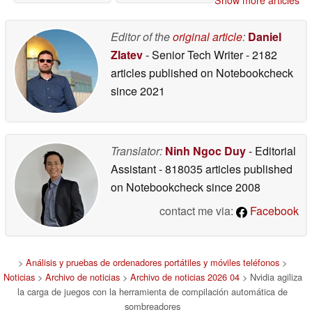
Show more articles
4000 Pro de Nvidia a
mitad de precio y con
un 33% más de VRAM
Editor of the
original article
:
Daniel
03/26/2026
Zlatev
- Senior Tech Writer
- 2182
articles published on Notebookcheck
since 2021
Translator:
Ninh Ngoc Duy
- Editorial
Assistant
- 818035 articles published
on Notebookcheck
since 2008
contact me via:
Facebook
>
Análisis y pruebas de ordenadores portátiles y móviles teléfonos
>
Noticias
>
Archivo de noticias
>
Archivo de noticias 2026 04
> Nvidia agiliza
la carga de juegos con la herramienta de compilación automática de
sombreadores