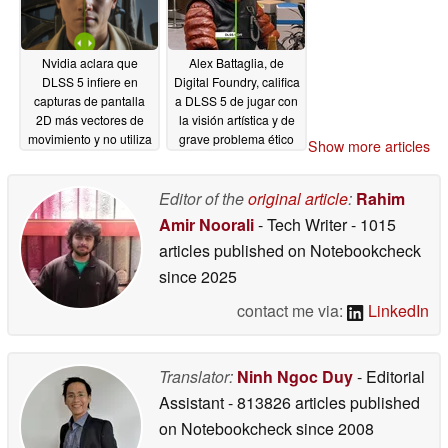
Nvidia aclara que
Alex Battaglia, de
DLSS 5 infiere en
Digital Foundry, califica
capturas de pantalla
a DLSS 5 de jugar con
2D más vectores de
la visión artística y de
movimiento y no utiliza
grave problema ético
Show more articles
geometría, texturas o
03/19/2026
iluminación existentes
Editor of the
original article
:
Rahim
03/21/2026
Amir Noorali
- Tech Writer
- 1015
articles published on Notebookcheck
since 2025
contact me via:
LinkedIn
Translator:
Ninh Ngoc Duy
- Editorial
Assistant
- 813826 articles published
on Notebookcheck
since 2008