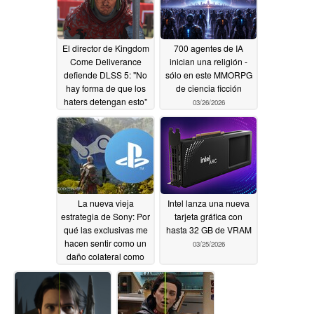
El director de Kingdom
700 agentes de IA
Come Deliverance
inician una religión -
defiende DLSS 5: "No
sólo en este MMORPG
hay forma de que los
de ciencia ficción
haters detengan esto"
03/26/2026
03/27/2026
La nueva vieja
Intel lanza una nueva
estrategia de Sony: Por
tarjeta gráfica con
qué las exclusivas me
hasta 32 GB de VRAM
hacen sentir como un
03/25/2026
daño colateral como
jugador de PC
03/26/2026