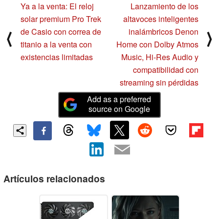
Ya a la venta: El reloj
Lanzamiento de los
solar premium Pro Trek
altavoces inteligentes
de Casio con correa de
inalámbricos Denon
⟨
⟩
titanio a la venta con
Home con Dolby Atmos
existencias limitadas
Music, Hi-Res Audio y
compatibilidad con
streaming sin pérdidas
Add as a preferred
source on Google
Artículos relacionados