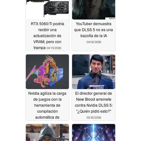
RTX 5060/Ti podría
YouTuber demuestra
recibir una
que DLSS 5 no es una
actualización de
bazofia de la IA
VRAM, pero con
04/02/2026
trampa
04/15/2026
Nvidia agiliza la carga
El director general de
de juegos con la
New Blood arremete
herramienta de
contra Nvidia DLSS 5:
compilación
"¿Quién pidió esto?"
automática de
03/30/2026
sombreadores
04/01/2026