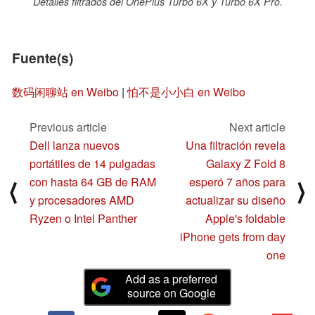
Detalles filtrados del OnePlus Turbo 6X y Turbo 6X Pro.
Fuente(s)
数码闲聊站 en Weibo
|
怕不是小小白 en Weibo
Previous article
Next article
Dell lanza nuevos
Una filtración revela
portátiles de 14 pulgadas
Galaxy Z Fold 8
con hasta 64 GB de RAM
esperó 7 años para
⟨
⟩
y procesadores AMD
actualizar su diseño
Ryzen o Intel Panther
Apple's foldable
iPhone gets from day
one
Add as a preferred
source on Google