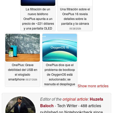
La filtración de un
Una filtración sobre el
nuevo teléfono
OnePlus 16 revela
OnePlus apunta a un
detalles sobre la
precio de ~221 dólares
pantalla y la cámara
y una pantalla OLED
05/28/2026
de 144 Hz
06/02/2026
OnePlus: Grave
OnePlus dice que el
debilidad del USB en
problema de bootloop
el elogiado
de OxygenOS está
smartphone
solucionado; se
05/27/2026
reanuda el despliegue
Show more articles
para OnePlus 15, serie
13 y Nord CE6
Editor of the
original article
:
Huzefa
05/19/2026
Baloch
- Tech Writer
- 488 articles
published on Notebookcheck
since