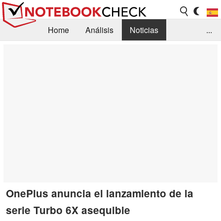
Home
Análisis
Noticias
...
FAQ/Técnica
Biblioteca
Orientación para la Compra
Busca
Contacto
OnePlus anuncia el lanzamiento de la
serie Turbo 6X asequible