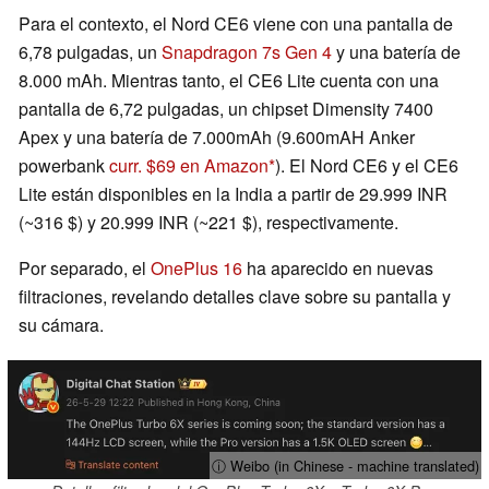
Para el contexto, el Nord CE6 viene con una pantalla de
6,78 pulgadas, un
Snapdragon 7s Gen 4
y una batería de
8.000 mAh. Mientras tanto, el CE6 Lite cuenta con una
pantalla de 6,72 pulgadas, un chipset Dimensity 7400
Apex y una batería de 7.000mAh (9.600mAH Anker
powerbank
curr. $69 en Amazon
). El Nord CE6 y el CE6
Lite están disponibles en la India a partir de 29.999 INR
(~316 $) y 20.999 INR (~221 $), respectivamente.
Por separado, el
OnePlus 16
ha aparecido en nuevas
filtraciones, revelando detalles clave sobre su pantalla y
su cámara.
ⓘ Weibo (in Chinese - machine translated)