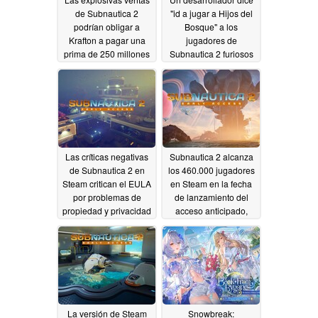
de Subnautica 2
"id a jugar a Hijos del
podrían obligar a
Bosque" a los
Krafton a pagar una
jugadores de
prima de 250 millones
Subnautica 2 furiosos
de dólares a Unknown
por no tener armas
Worlds por orden
05/23/2026
judicial
06/02/2026
Las críticas negativas
Subnautica 2 alcanza
de Subnautica 2 en
los 460.000 jugadores
Steam critican el EULA
en Steam en la fecha
por problemas de
de lanzamiento del
propiedad y privacidad
acceso anticipado,
superando a los
05/18/2026
juegos AAA
05/15/2026
La versión de Steam
Snowbreak: