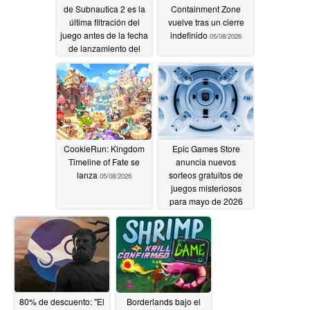
de Subnautica 2 es la
Containment Zone
última filtración del
vuelve tras un cierre
juego antes de la fecha
indefinido
05/08/2026
de lanzamiento del
acceso anticipado
05/12/2026
CookieRun: Kingdom
Epic Games Store
Timeline of Fate se
anuncia nuevos
lanza
sorteos gratuitos de
05/08/2026
juegos misteriosos
para mayo de 2026
05/08/2026
80% de descuento: "El
Borderlands bajo el