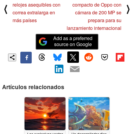
relojes asequibles con
compacto de Oppo con
⟨
⟩
correa extralarga en
cámara de 200 MP se
más países
prepara para su
lanzamiento internacional
Add as a preferred
source on Google
Artículos relacionados
Las explosivas ventas
Un desarrollador dice