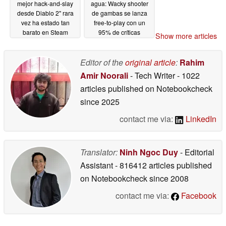
mejor hack-and-slay
agua: Wacky shooter
desde Diablo 2" rara
de gambas se lanza
vez ha estado tan
free-to-play con un
barato en Steam
95% de críticas
Show more articles
positivas
05/08/2026
05/07/2026
Editor of the
original article
:
Rahim
Amir Noorali
- Tech Writer
- 1022
articles published on Notebookcheck
since 2025
contact me via:
LinkedIn
Translator:
Ninh Ngoc Duy
- Editorial
Assistant
- 816412 articles published
on Notebookcheck
since 2008
contact me via:
Facebook