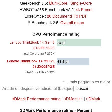
Geekbench 5.5:
Multi-Core
|
Single-Core
HWBOT x265 Benchmark v2.2:
4k Preset
LibreOffice :
20 Documents To PDF
R Benchmark 2.5:
Overall mean
CPU Performance rating
Lenovo ThinkBook 14 Gen 8
84
pt
21SJ007SGE
Intel Core Ultra 7 255H
Lenovo ThinkBook 14 G9 IPL
61.5
pt
21UX005PGE
Intel Core Ultra 5 325
* ... más pequeño es mejor
3DMark Performance rating
|
3DMark 11
|
3DMark
3DMark Performance rating - Percent