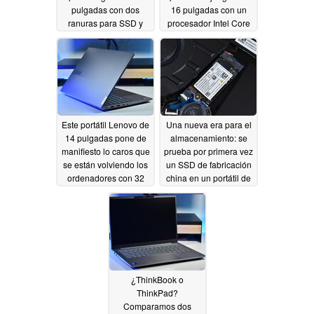
pulgadas con dos
16 pulgadas con un
ranuras para SSD y
procesador Intel Core
pantalla OLED de 120
Ultra 9 290HX Plus y
Hz
una tarjeta gráfica
07/09/2026
Nvidia GeForce RTX
5070 de 12 GB
07/08/2026
Este portátil Lenovo de
Una nueva era para el
14 pulgadas pone de
almacenamiento: se
manifiesto lo caros que
prueba por primera vez
se están volviendo los
un SSD de fabricación
ordenadores con 32
china en un portátil de
GB de RAM
Lenovo
07/06/2026
07/04/2026
¿ThinkBook o
ThinkPad?
Comparamos dos