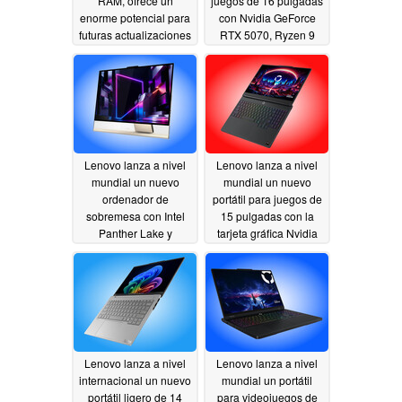
RAM, ofrece un
juegos de 16 pulgadas
enorme potencial para
con Nvidia GeForce
futuras actualizaciones
RTX 5070, Ryzen 9
270 y pantalla de 180
07/10/2026
Hz
07/09/2026
Lenovo lanza a nivel
Lenovo lanza a nivel
mundial un nuevo
mundial un nuevo
ordenador de
portátil para juegos de
sobremesa con Intel
15 pulgadas con la
Panther Lake y
tarjeta gráfica Nvidia
pantalla OLED de
GeForce RTX 5070 de
1.000 nits
12 GB y una pantalla
07/09/2026
OLED de 165 Hz
07/09/2026
Lenovo lanza a nivel
Lenovo lanza a nivel
internacional un nuevo
mundial un portátil
portátil ligero de 14
para videojuegos de