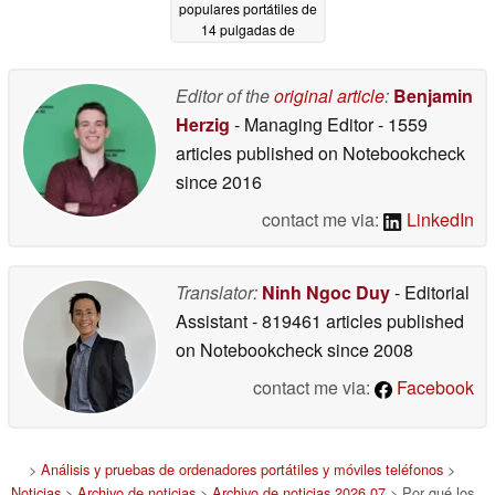
populares portátiles de
14 pulgadas de
Lenovo
07/03/2026
Editor of the
original article
:
Benjamin
Herzig
- Managing Editor
- 1559
articles published on Notebookcheck
since 2016
contact me via:
LinkedIn
Translator:
Ninh Ngoc Duy
- Editorial
Assistant
- 819461 articles published
on Notebookcheck
since 2008
contact me via:
Facebook
>
Análisis y pruebas de ordenadores portátiles y móviles teléfonos
>
Noticias
>
Archivo de noticias
>
Archivo de noticias 2026 07
> Por qué los