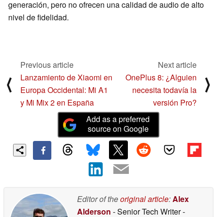
generación, pero no ofrecen una calidad de audio de alto
nivel de fidelidad.
Previous article
Next article
Lanzamiento de Xiaomi en
OnePlus 8: ¿Alguien
⟨
⟩
Europa Occidental: Mi A1
necesita todavía la
y Mi Mix 2 en España
versión Pro?
Add as a preferred
source on Google
Editor of the
original article
:
Alex
Alderson
- Senior Tech Writer
-