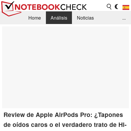
Home
Análisis
Noticias
...
FAQ/Técnica
Biblioteca
Orientación para la Compra
Busca
Contacto
Review de Apple AirPods Pro: ¿Tapones
de oídos caros o el verdadero trato de Hi-