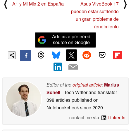
⟨
⟩
A1 y Mi Mix 2 en España
Asus VivoBook 17
pueden estar sufriendo
un gran problema de
rendimiento
Add as a preferred
source on Google
Editor of the
original article
:
Marius
Schell
- Tech Writer and translator
-
398 articles published on
Notebookcheck
since 2020
contact me via:
LinkedIn