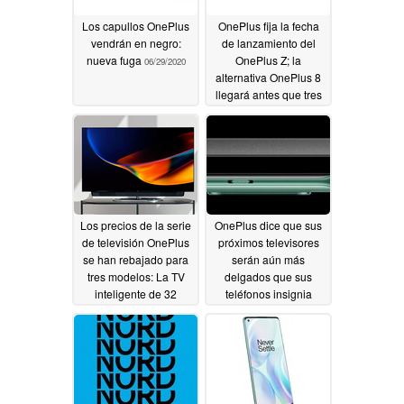
Los capullos OnePlus
OnePlus fija la fecha
vendrán en negro:
de lanzamiento del
nueva fuga
OnePlus Z; la
06/29/2020
alternativa OnePlus 8
llegará antes que tres
nuevos OnePlus Smart
TVs
06/29/2020
Los precios de la serie
OnePlus dice que sus
de televisión OnePlus
próximos televisores
se han rebajado para
serán aún más
tres modelos: La TV
delgados que sus
inteligente de 32
teléfonos insignia
pulgadas podría ser
06/27/2020
₹19,999 (US$264) o
incluso ₹14,999
(US$198)
06/28/2020