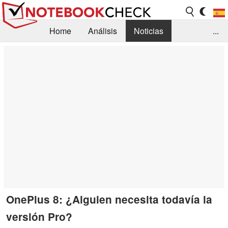
Home
Análisis
Noticias
...
FAQ/Técnica
Biblioteca
Orientación para la Compra
Busca
Contacto
OnePlus 8: ¿Alguien necesita todavía la
versión Pro?