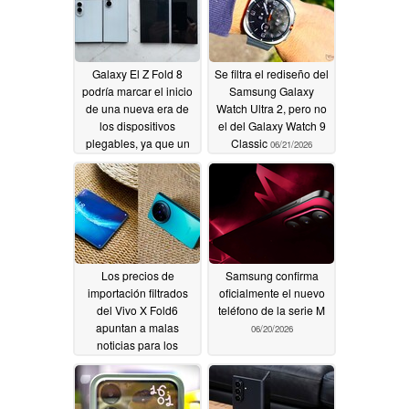
Galaxy El Z Fold 8
Se filtra el rediseño del
podría marcar el inicio
Samsung Galaxy
de una nueva era de
Watch Ultra 2, pero no
los dispositivos
el del Galaxy Watch 9
plegables, ya que un
Classic
06/21/2026
filtrador destaca su
peso y su pliegue
06/25/2026
Los precios de
Samsung confirma
importación filtrados
oficialmente el nuevo
del Vivo X Fold6
teléfono de la serie M
apuntan a malas
06/20/2026
noticias para los
compradores del
Samsung Galaxy Z
Fold 8 Ultra en julio