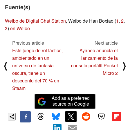
Fuente(s)
Weibo de Digital Chat Station
, Weibo de Han Boxiao (
1
,
2
,
3
)
en Weibo
Previous article
Next article
Este juego de rol táctico,
Ayaneo anuncia el
ambientado en un
lanzamiento de la
⟨
⟩
universo de fantasía
consola portátil Pocket
oscura, tiene un
Micro 2
descuento del 70 % en
Steam
Add as a preferred
source on Google