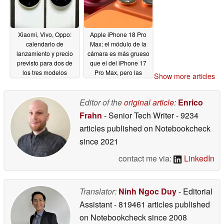
Xiaomi, Vivo, Oppo:
Apple iPhone 18 Pro
calendario de
Max: el módulo de la
lanzamiento y precio
cámara es más grueso
previsto para dos de
que el del iPhone 17
los tres modelos
Pro Max, pero las
Show more articles
insignia con cámara
fundas siguen
ultra en 2027
encajando
06/18/2026
06/17/2026
Editor of the
original article
:
Enrico
Frahn
- Senior Tech Writer
- 9234
articles published on Notebookcheck
since 2021
contact me via:
LinkedIn
Translator:
Ninh Ngoc Duy
- Editorial
Assistant
- 819461 articles published
on Notebookcheck
since 2008