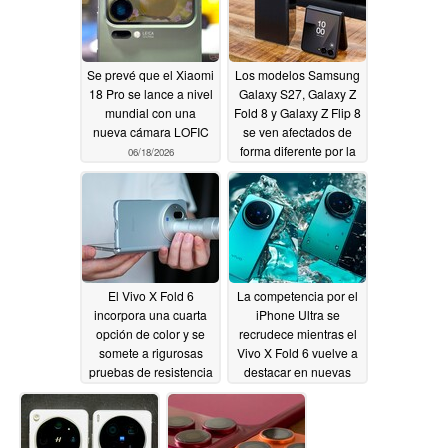
06/20/2026
Se prevé que el Xiaomi
Los modelos Samsung
18 Pro se lance a nivel
Galaxy S27, Galaxy Z
mundial con una
Fold 8 y Galaxy Z Flip 8
nueva cámara LOFIC
se ven afectados de
forma diferente por la
06/18/2026
escasez de
componentes
06/18/2026
El Vivo X Fold 6
La competencia por el
incorpora una cuarta
iPhone Ultra se
opción de color y se
recrudece mientras el
somete a rigurosas
Vivo X Fold 6 vuelve a
pruebas de resistencia
destacar en nuevas
imágenes
06/18/2026
promocionales y un
vídeo
06/18/2026