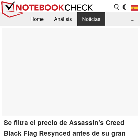
Home
Análisis
Noticias
...
FAQ/Técnica
Biblioteca
Orientación para la Compra
Busca
Contacto
Se filtra el precio de Assassin's Creed
Black Flag Resynced antes de su gran