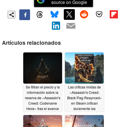
source on Google
Artículos relacionados
Se filtran el precio y la
Las críticas mixtas de
información sobre la
«Assassin's Creed:
reserva de «Assassin's
Black Flag Resynced»
Creed: Codename
en Steam critican
Hexe» tras el avance
duramente las
de «Black Flag»
microtransacciones
07/15/2026
07/10/2026