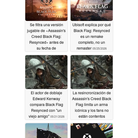
Se filtra una versión
Ubisoft explica por qué
jugable de «Assassin's
Black Flag: Resynced
Creed Black Flag:
es un remake
Resynced» antes de
completo, no un
su fecha de
remaster
05/25/2026
lanzamiento
07/08/2026
El actor de doblaje
La resincronización de
Edward Kenway
Assassin's Creed Black
compara Black Flag
Flag limita un arma
Resynced con "un
icónica y los fans no
viejo amigo"
están contentos
05/21/2026
05/02/2026