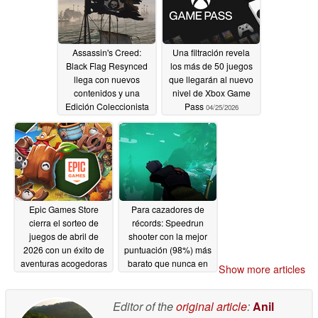
Assassin's Creed:
Una filtración revela
Black Flag Resynced
los más de 50 juegos
llega con nuevos
que llegarán al nuevo
contenidos y una
nivel de Xbox Game
Edición Coleccionista
Pass
04/25/2026
de 200 dólares
04/26/2026
Epic Games Store
Para cazadores de
cierra el sorteo de
récords: Speedrun
juegos de abril de
shooter con la mejor
2026 con un éxito de
puntuación (98%) más
aventuras acogedoras
barato que nunca en
Show more articles
Steam
04/23/2026
04/23/2026
Editor of the
original article
:
Anil