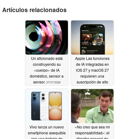
Artículos relacionados
Un aficionado está
Apple Las funciones
construyendo su
de IA integradas en
«cuerpo» de IA
iOS 27 y macOS 27
doméstico, sensor a
requieren una
sensor.
suscripción de alto
07/07/2026
coste
07/07/2026
Vivo lanza un nuevo
«No creo que sea mi
smartphone asequible
responsabilidad»: el
con una batería de
director general de