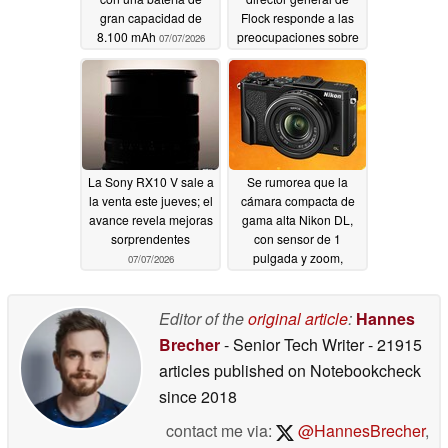
gran capacidad de
Flock responde a las
8.100 mAh
preocupaciones sobre
07/07/2026
el uso indebido de las
cámaras
07/07/2026
La Sony RX10 V sale a
Se rumorea que la
la venta este jueves; el
cámara compacta de
avance revela mejoras
gama alta Nikon DL,
sorprendentes
con sensor de 1
pulgada y zoom,
07/07/2026
volverá al mercado
07/07/2026
Editor of the
original article
:
Hannes
Brecher
- Senior Tech Writer
- 21915
articles published on Notebookcheck
since 2018
contact me via:
@HannesBrecher
,