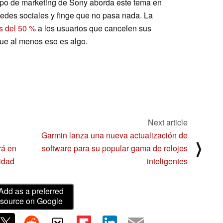
ipo de marketing de Sony aborda este tema en
 redes sociales y finge que no pasa nada. La
s del 50 %
a los usuarios que cancelen sus
que al menos eso es algo.
Next article
e
Garmin lanza una nueva actualización de
⟩
rá en
software para su popular gama de relojes
idad
inteligentes
Add as a preferred
source on Google