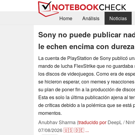
Home
Análisis
Noticias
Sony no puede publicar nada
le echen encima con dureza
La cuenta de PlayStation de Sony publicó u
mando de lucha FlexStrike que no guardaba 
los discos de videojuegos. Como era de esper
se hicieron esperar, con memes y reacciones
su plan de poner fin a la producción de disco
Esta es solo la última publicación ajena al t
de críticas debido a la polémica que se está
momentos.
Anubhav Sharma (
traducido por
DeepL / Nin
07/08/2026
🇺🇸
🇩🇪
...