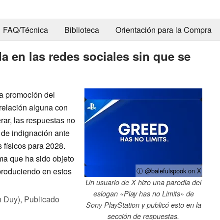
FAQ/Técnica
Biblioteca
Orientación para la Compra
 en las redes sociales sin que se
na promoción del
relación alguna con
ar, las respuestas no
 de indignación ante
s físicos para 2028.
ema que ha sido objeto
 produciendo en estos
ⓘ @balefulspook on X
Un usuario de X hizo una parodia del
eslogan «Play has no Limits» de
h Duy),
Publicado
Sony PlayStation y publicó esto en la
sección de respuestas.