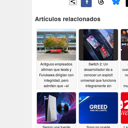
Artículos relacionados
Antiguos empleados
Switch 2: Un
afirman que Iwata y
desarrollador da a
cue
Furukawa dirigían con
conocer un exploit
n
integridad, pero
universal que funciona
admiten que «el
íntegramente sin
mu
equilibrio entre la vida
conexión
a
07/21/2026
laboral y personal no
afi
existe» en Nintendo.
us
07/29/2026
Según una fuente
Sony no puede
La