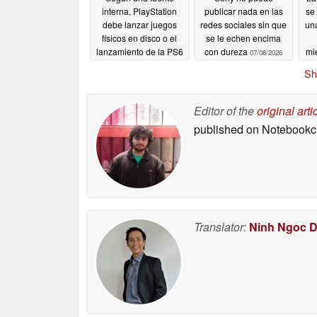
interna, PlayStation
publicar nada en las
se
debe lanzar juegos
redes sociales sin que
una
físicos en disco o el
se le echen encima
lanzamiento de la PS6
con dureza
mi
07/08/2026
fracasará
or
07/09/2026
Sh
re
Editor of the
original arti
published on Notebook
Translator:
Ninh Ngoc 