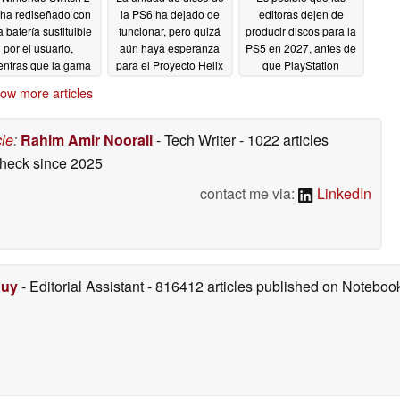
 ha rediseñado con
la PS6 ha dejado de
editoras dejen de
 batería sustituible
funcionar, pero quizá
producir discos para la
por el usuario,
aún haya esperanza
PS5 en 2027, antes de
entras que la gama
para el Proyecto Helix
que PlayStation
iginal de Switch se
abandone los juegos
07/07/2026
ow more articles
tira del mercado en
físicos
07/07/2026
Europa
07/07/2026
cle
:
Rahim Amir Noorali
- Tech Writer
- 1022 articles
check
since 2025
contact me via:
LinkedIn
Duy
- Editorial Assistant
- 816412 articles published on Notebo