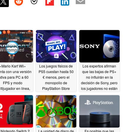
«Mario Kart Wii»
Los juegos físicos de
Los expertos afirman
nta con una versión
PS5 cuestan hasta 50
que las bajas de PS+
ativa para PC a 60
€ menos, pero el
no influirán en la
FPS y modo
monopolio de
decisión de Sony, pero
ltijugador en línea,
PlayStation Store
los jugadores no están
 pesar de que los
podría limitar las
de acuerdo
07/10/2026
cionados critican el
ofertas
07/10/2026
o de la IA.
07/19/2026
 Nintendo Switch 2
La unidad de disco de
Es posible que las