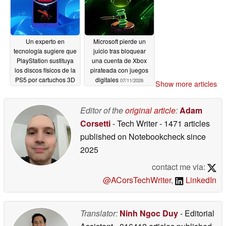
Un experto en
Microsoft pierde un
tecnología sugiere que
juicio tras bloquear
PlayStation sustituya
una cuenta de Xbox
los discos físicos de la
pirateada con juegos
PS5 por cartuchos 3D
digitales
07/11/2026
Show more articles
NAND
07/14/2026
Editor of the
original article
:
Adam
Corsetti
- Tech Writer
- 1471 articles
published on Notebookcheck
since
2025
contact me via:
@ACorsTechWriter
,
LinkedIn
Translator:
Ninh Ngoc Duy
- Editorial