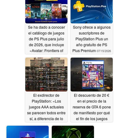
los juegos físicos de la
PS5.
07/20/2026
Se ha dado a conocer
Sony ofrece a algunos
el catálogo de juegos
suscriptores de
de PS Plus para julio
PlayStation Plus un
de 2026, que incluye
año gratuito de PS
«Avatar: Frontiers of
Plus Premium
07/15/2026
Pandora», «Dying
Light» y muchos más
07/15/2026
El exdirector de
El descuento de 20 €
PlayStation: «Los
en el precio de la
juegos AAA actuales
reserva de GTA 6 pone
se parecen todos entre
de manifiesto por qué
sí, a diferencia de lo
el fin de los juegos
que ocurría en la
físicos supone menos
época de la PS1 y la
ofertas
07/15/2026
PS2»
07/15/2026