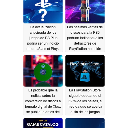
La actualización
Las pésimas ventas de
anticipada de los
discos para la PS5
juegos de PS Plus
podrían indicar que los
podría ser un indicio
detractores de
de un «State of Play»
PlayStation no están
de PlayStation o de
comprando juegos
noticias sobre los
físicos
07/21/2026
discos de la PS5
07/29/2026
Es probable que la
La PlayStation Store
noticia sobre la
sigue bloqueando el
conversión de discos a
62 % de los países, a
formato digital de Xbox
medida que se acerca
se publique antes del
el fin de los juegos
31 de julio,
físicos para PS5
aprovechando la
07/15/2026
polémica suscitada por