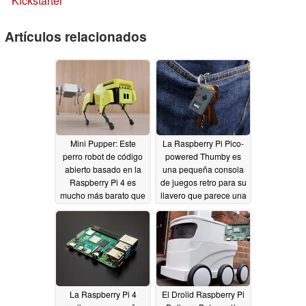
Kickstarter
Artículos relacionados
Mini Pupper: Este
La Raspberry Pi Pico-
perro robot de código
powered Thumby es
abierto basado en la
una pequeña consola
Raspberry Pi 4 es
de juegos retro para su
mucho más barato que
llavero que parece una
el Xiaomi CyberDog
Nintendo Game Boy
miniaturizada
10/01/2021
09/30/2021
La Raspberry Pi 4
El Droiid Raspberry Pi