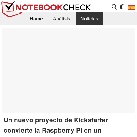
Home
Análisis
Noticias
...
FAQ/Técnica
Biblioteca
Orientación para la Compra
Busca
Contacto
Un nuevo proyecto de Kickstarter
convierte la Raspberry Pi en un