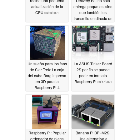
recibe una pequeña
Delivery Bot no sólo
actualización de la
entrega paquetes, sino
CPU
que también los
09/29/2021
transmite en directo en
YouTube
09/25/2021
Un sueño para los fans
La ASUS Tinker Board
de Star Trek: La caja
2S por fin se puede
del cubo Borg impresa
pedir en formato
en 3D para la
Raspberry Pi
09/17/2021
Raspberry Pi 4
09/22/2021
Raspberry Pi: Popular
Banana Pi BPI-M2S:
ordenador de placa
Una alternativa a