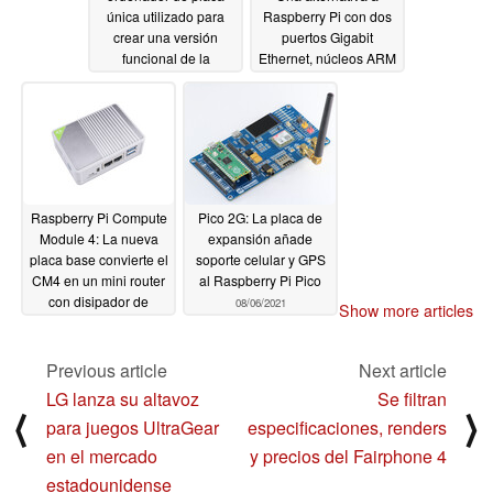
única utilizado para
Raspberry Pi con dos
crear una versión
puertos Gigabit
funcional de la
Ethernet, núcleos ARM
televisión de Los
Cortex-A73 y memoria
Simpson
RAM LPDDR4
08/27/2021
08/20/2021
Raspberry Pi Compute
Pico 2G: La placa de
Module 4: La nueva
expansión añade
placa base convierte el
soporte celular y GPS
CM4 en un mini router
al Raspberry Pi Pico
con disipador de
08/06/2021
Show more articles
aluminio
08/06/2021
Previous article
Next article
LG lanza su altavoz
Se filtran
⟨
⟩
para juegos UltraGear
especificaciones, renders
en el mercado
y precios del Fairphone 4
estadounidense