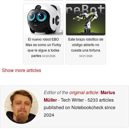
El nuevo robot EBO
Este brazo robótico de
Max es como un Furby
código abierto no
que le sigue a todas
cuesta una fortuna
partes
04/22/2026
04/21/2026
Show more articles
Editor of the
original article
:
Marius
Müller
- Tech Writer
- 5233 articles
published on Notebookcheck
since
2024