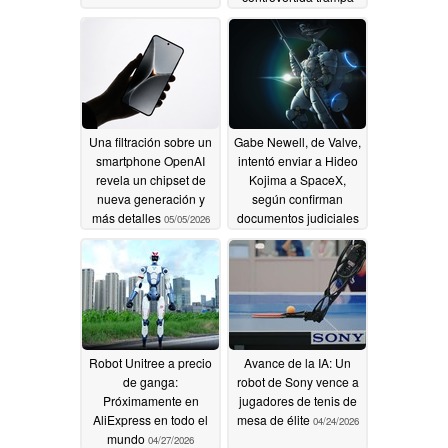
05/13/2026
Una filtración sobre un
Gabe Newell, de Valve,
smartphone OpenAI
intentó enviar a Hideo
revela un chipset de
Kojima a SpaceX,
nueva generación y
según confirman
más detalles
documentos judiciales
05/05/2026
05/04/2026
Robot Unitree a precio
Avance de la IA: Un
de ganga:
robot de Sony vence a
Próximamente en
jugadores de tenis de
AliExpress en todo el
mesa de élite
04/24/2026
mundo
04/27/2026