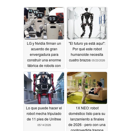
LG y Nvidia firman un
"El futuro ya está aquí":
acuerdo de gran
Por qué este robot
envergadura para
humanoide necesita
construir una enorme
cuatro brazos
05/23/2026
fábrica de robots con
inteligencia artificial
07/08/2026
Lo que puede hacer el
1X NEO: robot
robot mecha tripulado
doméstico listo para su
de 11 pies de Unitree
lanzamiento a finales
de 2026 - pero con una
05/14/2026
controvertida trampa