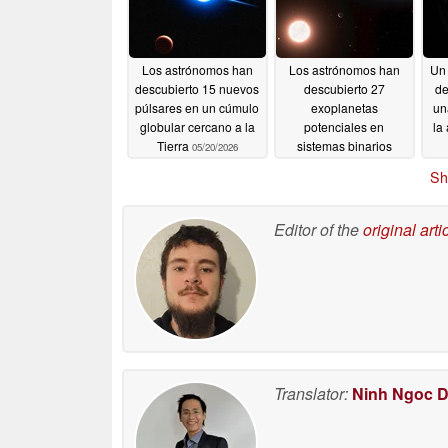
Los astrónomos han
Los astrónomos han
Un 
descubierto 15 nuevos
descubierto 27
de
púlsares en un cúmulo
exoplanetas
un
globular cercano a la
potenciales en
la
Tierra
sistemas binarios
05/20/2026
05/20/2026
Sh
Editor of the
original arti
Translator:
Ninh Ngoc 