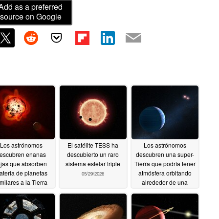
Add as a preferred
source on Google
Los astrónomos
El satélite TESS ha
Los astrónomos
escubren enanas
descubierto un raro
descubren una super-
ojas que absorben
sistema estelar triple
Tierra que podría tener
ateria de planetas
atmósfera orbitando
05/29/2026
milares a la Tierra
alrededor de una
enana roja
05/30/2026
05/26/2026