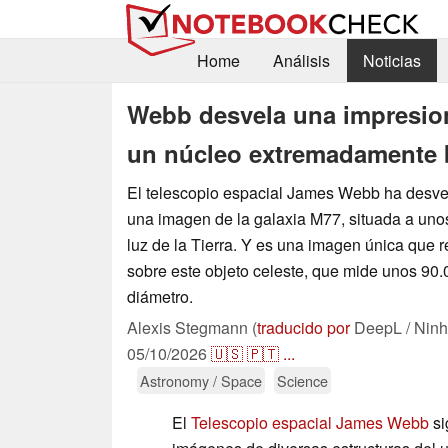
Home
Análisis
Noticias
Webb desvela una impresio
un núcleo extremadamente b
El telescopio espacial James Webb ha desve
una imagen de la galaxia M77, situada a uno
luz de la Tierra. Y es una imagen única que 
sobre este objeto celeste, que mide unos 90.
diámetro.
Alexis Stegmann (
traducido por
DeepL / Ninh
05/10/2026
🇺🇸
🇵🇹
...
Astronomy / Space
Science
El
Telescopio espacial James Webb
si