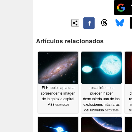
Artículos relacionados
El Hubble capta una
Los astrónomos
sorprendente imagen
pueden haber
d
de la galaxia espiral
descubierto una de las
r
M88
explosiones más raras
m
06/04/2026
del universo
si
06/03/2026