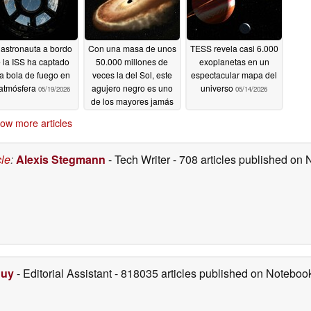
astronauta a bordo
Con una masa de unos
TESS revela casi 6.000
 la ISS ha captado
50.000 millones de
exoplanetas en un
a bola de fuego en
veces la del Sol, este
espectacular mapa del
 atmósfera
agujero negro es uno
universo
05/19/2026
05/14/2026
de los mayores jamás
descubiertos
05/16/2026
ow more articles
cle
:
Alexis Stegmann
- Tech Writer
- 708 articles published on
Duy
- Editorial Assistant
- 818035 articles published on Notebo