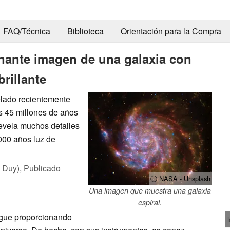
FAQ/Técnica
Biblioteca
Orientación para la Compra
nante imagen de una galaxia con
rillante
lado recientemente
s 45 millones de años
revela muchos detalles
000 años luz de
 Duy),
Publicado
ⓘ NASA - Unsplash
Una imagen que muestra una galaxia
espiral.
gue proporcionando