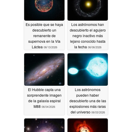
Es posible que se haya
Los astrónomos han
descubierto un
descubierto el agujero
remanente de
negro inactivo más
supernova en la Vía
lejano conocido hasta
Láctea
la fecha
06/13/2026
06/06/2026
El Hubble capta una
Los astrónomos
sorprendente imagen
pueden haber
de la galaxia espiral
descubierto una de las
M88
explosiones más raras
06/04/2026
del universo
06/03/2026