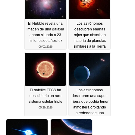
El Hubble revela una
Los astrónomos
imagen de una galaxia
descubren enanas
enana situada a 23
rojas que absorben
millones de años luz
materia de planetas
similares a la Tierra
06/02/2026
05/30/2026
El satélite TESS ha
Los astrónomos
descubierto un raro
descubren una super-
sistema estelar triple
Tierra que podría tener
atmósfera orbitando
05/29/2026
alrededor de una
enana roja
05/26/2026