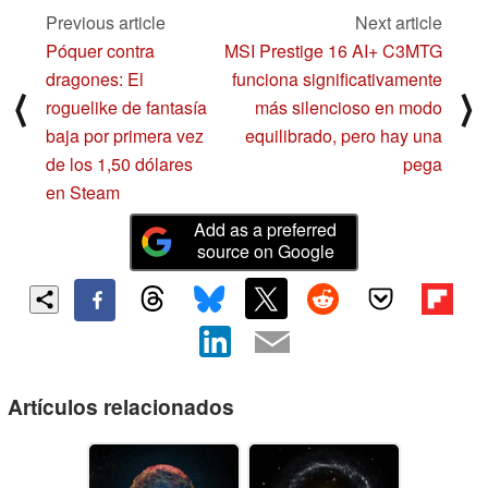
Previous article
Next article
Póquer contra
MSI Prestige 16 AI+ C3MTG
dragones: El
funciona significativamente
⟨
⟩
roguelike de fantasía
más silencioso en modo
baja por primera vez
equilibrado, pero hay una
de los 1,50 dólares
pega
en Steam
Add as a preferred
source on Google
Artículos relacionados