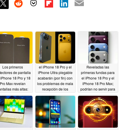
Los primeros
el iPhone 18 Pro y el
Reveladas las
tectores de pantalla
iPhone Ultra plegable
primeras fundas para
 iPhone 18 Pro y 18
acabarán (por fin) con
el iPhone 18 Pro y el
Pro Max revelan
los problemas de mala
iPhone 18 Pro Max;
ntallas más altas:
recepción de los
podrían no servir para
e acerca un iPhone
usuarios de Apple,
el iPhone 17 Pro
de 7 pulgadas?
según una nueva
05/18/2026
filtración
05/23/2026
05/22/2026