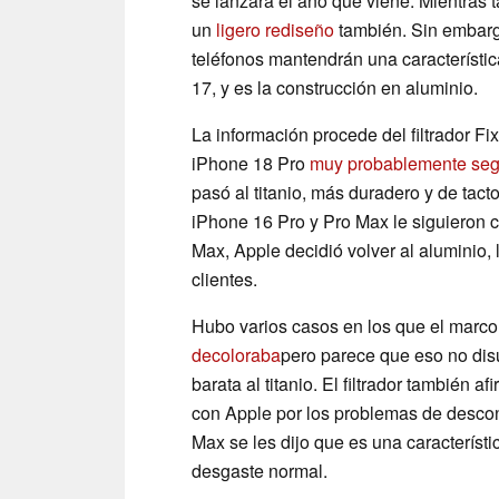
se lanzará el año que viene. Mientras t
un
ligero rediseño
también. Sin embarg
teléfonos mantendrán una característic
17, y es la construcción en aluminio.
La información procede del filtrador F
iPhone 18 Pro
muy probablemente segu
pasó al titanio, más duradero y de tac
iPhone 16 Pro y Pro Max le siguieron c
Max, Apple decidió volver al aluminio,
clientes.
Hubo varios casos en los que el marc
decoloraba
pero parece que eso no disu
barata al titanio. El filtrador también 
con Apple por los problemas de descon
Max se les dijo que es una característic
desgaste normal.