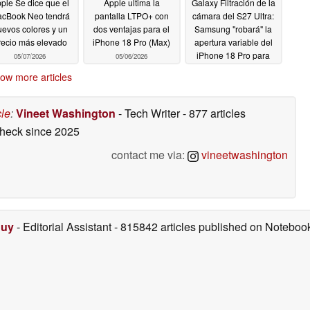
ple Se dice que el
Apple ultima la
Galaxy Filtración de la
cBook Neo tendrá
pantalla LTPO+ con
cámara del S27 Ultra:
evos colores y un
dos ventajas para el
Samsung "robará" la
recio más elevado
iPhone 18 Pro (Max)
apertura variable del
iPhone 18 Pro para
05/07/2026
05/06/2026
una cámara de casi 1
ow more articles
pulgada y 200 MP
05/05/2026
cle
:
Vineet Washington
- Tech Writer
- 877 articles
check
since 2025
contact me via:
vineetwashington
Duy
- Editorial Assistant
- 815842 articles published on Notebo