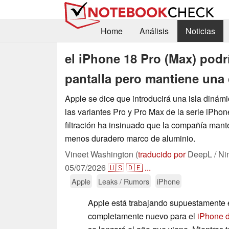
Home
Análisis
Noticias
el iPhone 18 Pro (Max) podr
pantalla pero mantiene una 
Apple se dice que introducirá una isla diná
las variantes Pro y Pro Max de la serie iPho
filtración ha insinuado que la compañía mant
menos duradero marco de aluminio.
Vineet Washington (
traducido por
DeepL / Ni
05/07/2026
🇺🇸
🇩🇪
...
Apple
Leaks / Rumors
iPhone
Apple está trabajando supuestamente 
completamente nuevo para el
iPhone d