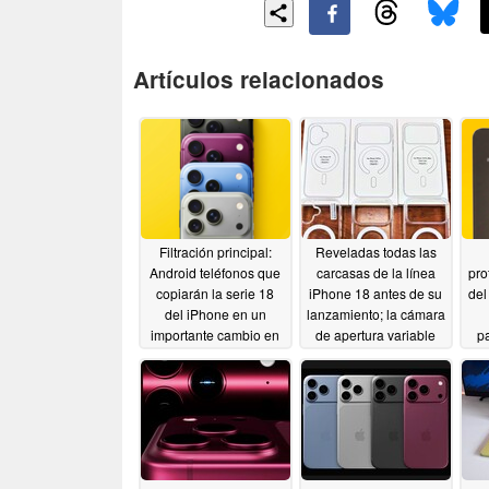
Artículos relacionados
Filtración principal:
Reveladas todas las
Android teléfonos que
carcasas de la línea
pro
copiarán la serie 18
iPhone 18 antes de su
del
del iPhone en un
lanzamiento; la cámara
importante cambio en
de apertura variable
pa
el mercado; Xiaomi el
traerá un diseño más
¿S
primero en la fila
grueso
05/23/2026
05/27/2026