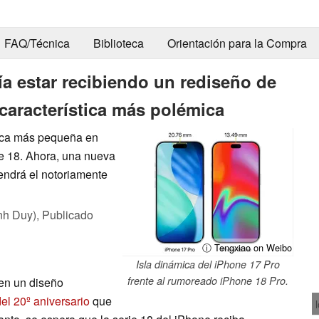
FAQ/Técnica
Biblioteca
Orientación para la Compra
ía estar recibiendo un rediseño de
característica más polémica
mica más pequeña en
ne 18. Ahora, una nueva
endrá el notoriamente
nh Duy),
Publicado
ⓘ Tengxiao on Weibo
Isla dinámica del iPhone 17 Pro
frente al rumoreado iPhone 18 Pro.
en un diseño
el 20º aniversario
que