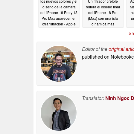
los nuevos colores y el
Un filtrador creíble
Ap
diseño de la cámara
reitera el diseño final
Ma
del iPhone 18 Pro y 18
del iPhone 18 Pro
nu
Pro Max aparecen en
(Max) con una isla
p
otra filtración - Apple
dinámica más
¿jugando sobre
pequeña, un nuevo
Sh
seguro?
color y un control de
05/14/2026
cámara retocado
05/09/2026
Editor of the
original arti
published on Notebook
Translator:
Ninh Ngoc 