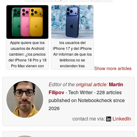
redesign since iPhone
¿biseles más finos?
14 Pro
05/04/2026
05/02/2026
Apple quiere que los
los usuarios del
usuarios de Android
iPhone 17 y del iPhone
cambien: ¿los precios
Air informan de que los
del iPhone 18 Pro y 18
teléfonos no se
Pro Max vienen con
encienden tras
Show more articles
una gran trampa?
agotarse la batería
05/02/2026
04/28/2026
Editor of the
original article
:
Martin
Filipov
- Tech Writer
- 228 articles
published on Notebookcheck
since
2026
contact me via:
LinkedIn