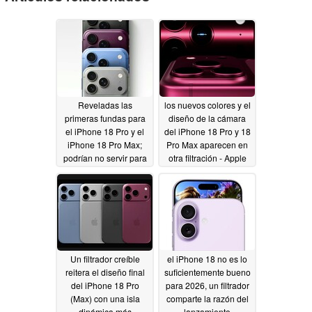
Reveladas las
los nuevos colores y el
primeras fundas para
diseño de la cámara
el iPhone 18 Pro y el
del iPhone 18 Pro y 18
iPhone 18 Pro Max;
Pro Max aparecen en
podrían no servir para
otra filtración - Apple
el iPhone 17 Pro
¿jugando sobre
seguro?
05/18/2026
05/14/2026
Un filtrador creíble
el iPhone 18 no es lo
reitera el diseño final
suficientemente bueno
del iPhone 18 Pro
para 2026, un filtrador
(Max) con una isla
comparte la razón del
dinámica más
lanzamiento