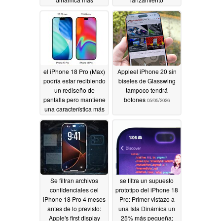
pequeña, un nuevo
escalonado
05/07/2026
color y un control de
cámara retocado
05/09/2026
el iPhone 18 Pro (Max)
Appleel iPhone 20 sin
podría estar recibiendo
biseles de Glasswing
un rediseño de
tampoco tendrá
pantalla pero mantiene
botones
05/05/2026
una característica más
polémica
05/07/2026
Se filtran archivos
se filtra un supuesto
confidenciales del
prototipo del iPhone 18
iPhone 18 Pro 4 meses
Pro: Primer vistazo a
antes de lo previsto:
una Isla Dinámica un
Apple's first display
25% más pequeña;