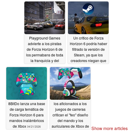
bloquea la función tras
el ecosistema de
aplicaciones de Xbox
05/19/2026
Playground Games
Un crítico de Forza
advierte a los piratas
Horizon 6 podría haber
de Forza Horizon 6 de
filtrado la versión de
los permabans de toda
Steam, ya que los
la franquicia y del
creadores niegan que
hardware
se produjera una
05/13/2026
confusión en la
precarga
05/12/2026
8BitDo lanza una base
los aficionados a los
de carga temática de
juegos de carreras
Forza Horizon 6 para
critican el "feo" diseño
mandos inalámbricos
del mando y los
de Xbox
auriculares de Xbox de
04/21/2026
Show more articles
Forza Horizon 6