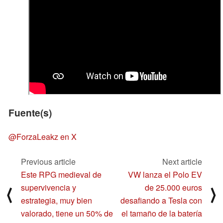
Fuente(s)
@ForzaLeakz en X
Previous article
Next article
Este RPG medieval de
VW lanza el Polo EV
supervivencia y
de 25.000 euros
⟨
⟩
estrategia, muy bien
desafiando a Tesla con
valorado, tiene un 50% de
el tamaño de la batería