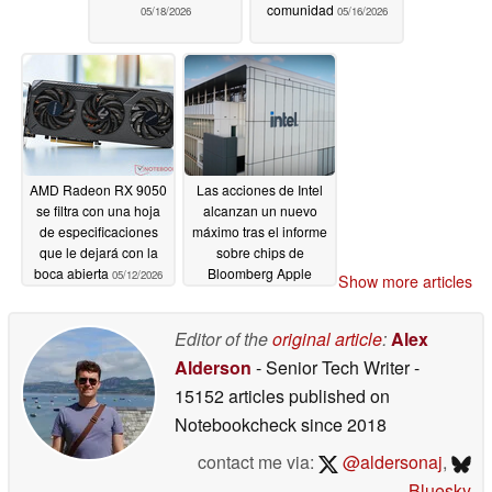
comunidad
05/18/2026
05/16/2026
AMD Radeon RX 9050
Las acciones de Intel
se filtra con una hoja
alcanzan un nuevo
de especificaciones
máximo tras el informe
que le dejará con la
sobre chips de
boca abierta
Bloomberg Apple
05/12/2026
Show more articles
05/07/2026
Editor of the
original article
:
Alex
Alderson
- Senior Tech Writer
-
15152 articles published on
Notebookcheck
since 2018
contact me via:
@aldersonaj
,
Bluesky