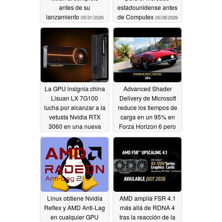
antes de su
estadounidense antes
lanzamiento
de Computex
05/31/2026
05/28/2026
La GPU insignia china
Advanced Shader
Lisuan LX 7G100
Delivery de Microsoft
lucha por alcanzar a la
reduce los tiempos de
vetusta Nvidia RTX
carga en un 95% en
3060 en una nueva
Forza Horizon 6 pero
prueba
bloquea la función tras
05/23/2026
el ecosistema de
aplicaciones de Xbox
05/19/2026
Linux obtiene Nvidia
AMD amplía FSR 4.1
Reflex y AMD Anti-Lag
más allá de RDNA 4
en cualquier GPU
tras la reacción de la