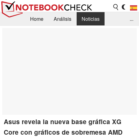
Home
Análisis
Noticias
...
FAQ/Técnica
Biblioteca
Orientación para la Compra
Busca
Contacto
Asus revela la nueva base gráfica XG
Core con gráficos de sobremesa AMD