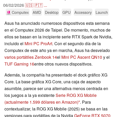
06/02/2026
🇺🇸
🇵🇹
...
Computex
AMD
Desktop
GPU
Accessory
Launch
Asus ha anunciado numerosos dispositivos esta semana
en el Computex 2026 de Taipei. De momento, muchos de
ellos se basan en la incipiente serie RTX Spark de Nvidia,
incluido el
Mini PC ProArt
. Con el segundo día de la
Computex de este año ya en marcha, Asus ha desvelado
varios portátiles Zenbook 14
el
Mini PC Ascent QN10
y el
TUF Gaming 16
entre otros nuevos dispositivos.
Además, la compañía ha presentado el dock gráfico XG
Core. La base gráfica XG Core, una caja de aspecto
asumible, parece ser una alternativa menos centrada en
los juegos a la ya existente
Serie ROG XG Mobile
(actualmente 1.599 dólares en Amazon)
. Para
contextualizar, la ROG XG Mobile (2025) se basa en las
versiones para portátiles de la Nvidia
GeForce RTX 5070