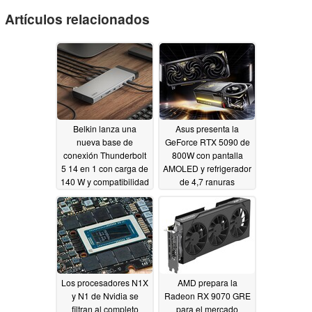
Artículos relacionados
Belkin lanza una
Asus presenta la
nueva base de
GeForce RTX 5090 de
conexión Thunderbolt
800W con pantalla
5 14 en 1 con carga de
AMOLED y refrigerador
140 W y compatibilidad
de 4,7 ranuras
con tres pantallas 4K
06/02/2026
06/28/2026
Los procesadores N1X
AMD prepara la
y N1 de Nvidia se
Radeon RX 9070 GRE
filtran al completo
para el mercado