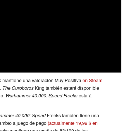
s
mantiene una valoración Muy Positiva
en Steam
3.
The Ouroboros
King también estará disponible
io,
Warhammer 40.000: Speed Freeks
estará
ammer 40.000: Speed
Freeks también tiene una
cambio a juego de pago
(actualmente 19,99 $ en
eeks
mantiene una media de 83/100 de los