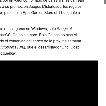
a por un valor combinado de 59,98 $ si se canjean
 a su promoción Juegos Misteriosos, los regalos
ompleto en la Epic Games Store el 11 de junio a
en descargarse en Windows, sólo
Songs of
 macOS. Como siempre, Epic Games no pisa el
ado el contenido del sorteo de la próxima semana.
Ouroboros King
, que el desarrollador Oriol Cosp
oguelike".