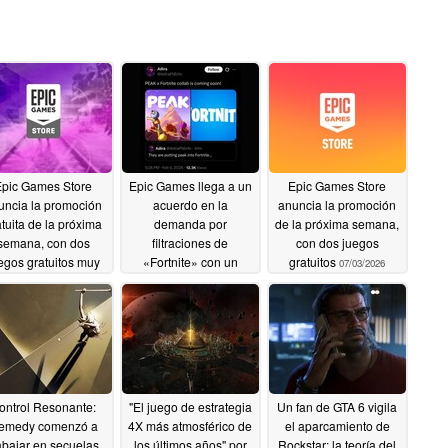
Epic Games Store
Epic Games llega a un
Epic Games Store
uncia la promoción
acuerdo en la
anuncia la promoción
atuita de la próxima
demanda por
de la próxima semana,
semana, con dos
filtraciones de
con dos juegos
egos gratuitos muy
«Fortnite» con un
gratuitos
07/03/2026
bien valorados
antiguo empleado de
la empresa
07/10/2026
07/10/2026
ontrol Resonante:
"El juego de estrategia
Un fan de GTA 6 vigila
emedy comenzó a
4X más atmosférico de
el aparcamiento de
abajar en secuelas
los últimos años" por
Rockstar: la teoría del