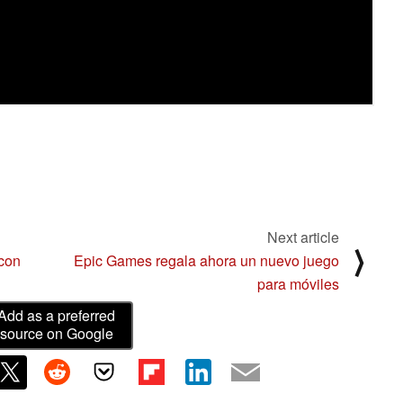
Next article
⟩
 con
Epic Games regala ahora un nuevo juego
para móviles
Add as a preferred
source on Google