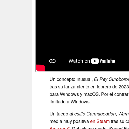
Un concepto inusual,
El Rey Ouroboro
tras su lanzamiento en febrero de 202
para Windows y macOS. Por el contrar
limitado a Windows.
Un juego
al estilo Carmageddon
,
Warh
media muy positiva
en Steam
tras su 
Amazon)
. Del mismo modo,
Speed Fr