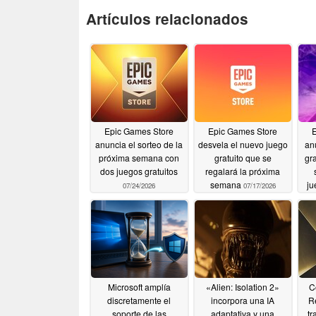
Artículos relacionados
Epic Games Store
Epic Games Store
anuncia el sorteo de la
desvela el nuevo juego
an
próxima semana con
gratuito que se
gr
dos juegos gratuitos
regalará la próxima
semana
ju
07/24/2026
07/17/2026
Microsoft amplía
«Alien: Isolation 2»
C
discretamente el
incorpora una IA
R
soporte de las
adaptativa y una
tr