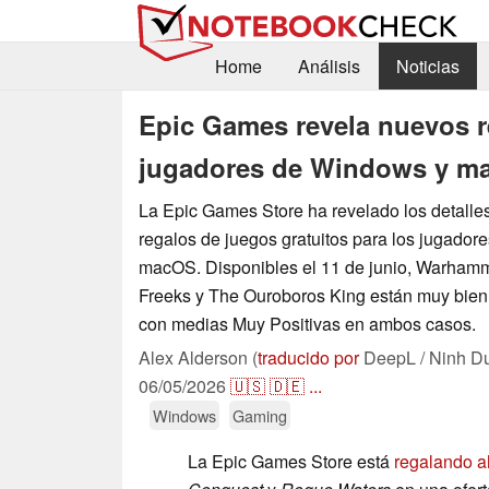
Home
Análisis
Noticias
Epic Games revela nuevos re
jugadores de Windows y ma
La Epic Games Store ha revelado los detalle
regalos de juegos gratuitos para los jugado
macOS. Disponibles el 11 de junio, Warham
Freeks y The Ouroboros King están muy bien
con medias Muy Positivas en ambos casos.
Alex Alderson (
traducido por
DeepL / Ninh D
06/05/2026
🇺🇸
🇩🇪
...
Windows
Gaming
La Epic Games Store está
regalando a