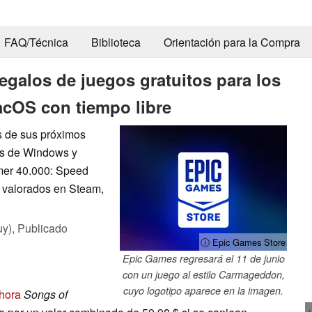
FAQ/Técnica
Biblioteca
Orientación para la Compra
galos de juegos gratuitos para los
cOS con tiempo libre
s de sus próximos
res de Windows y
mer 40.000: Speed
 valorados en Steam,
uy),
Publicado
ⓘ Epic Games Store
Epic Games regresará el 11 de junio
con un juego al estilo Carmageddon,
cuyo logotipo aparece en la imagen.
hora
Songs of