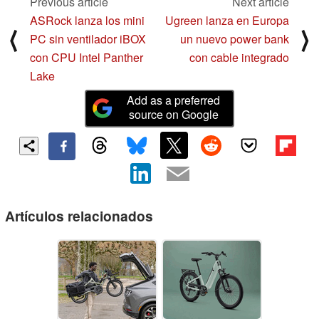
Previous article
Next article
ASRock lanza los mini
Ugreen lanza en Europa
⟨
⟩
PC sin ventilador iBOX
un nuevo power bank
con CPU Intel Panther
con cable integrado
Lake
Add as a preferred
source on Google
Artículos relacionados