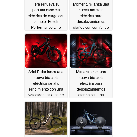
Tern renueva su
Momentum lanza una
popular bicicleta
nueva bicicleta
eléctrica de carga con
eléctrica para
el motor Bosch
desplazamientos
Performance Line
diarios con control de
Sport
crucero y una
07/16/2026
autonomía de 55 millas
07/15/2026
Ariel Rider lanza una
Monarc lanza una
nueva bicicleta
nueva bicicleta
eléctrica de alto
eléctrica para
rendimiento con una
desplazamientos
velocidad máxima de
diarios con una
65 mph
impresionante
07/09/2026
autonomía de 130
millas
06/25/2026