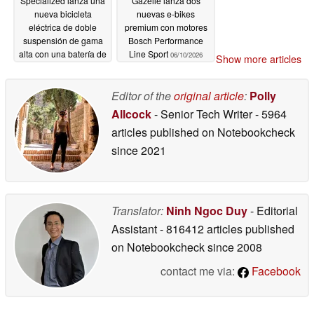
Specialized lanza una
Gazelle lanza dos
nueva bicicleta
nuevas e-bikes
eléctrica de doble
premium con motores
suspensión de gama
Bosch Performance
alta con una batería de
Line Sport
06/10/2026
Show more articles
840 Wh
06/13/2026
Editor of the
original article
:
Polly
Allcock
- Senior Tech Writer
- 5964
articles published on Notebookcheck
since 2021
Translator:
Ninh Ngoc Duy
- Editorial
Assistant
- 816412 articles published
on Notebookcheck
since 2008
contact me via:
Facebook