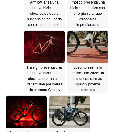
Amflow lanza una
Phosgo presenta una
nueva bicicleta
bicicleta eléctrica con
eléctrica de doble
energía solar que
suspensión equipada
ofrece una
con el potente motor
impresionante
DJI Avinox
autonomía de 120
06/25/2026
millas
06/22/2026
Raleigh presenta una
Bosch presenta la
nueva bicicleta
Active Line 2026: un
eléctrica urbana con
motor central más
transmisión por correa
ligero y potente
de carbono Gates y
06/18/2026
GPS
06/19/2026