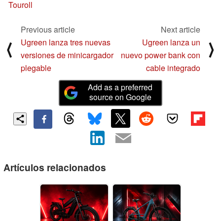
Touroll
Previous article
Next article
Ugreen lanza tres nuevas
Ugreen lanza un
⟨
⟩
versiones de minicargador
nuevo power bank con
plegable
cable integrado
Add as a preferred
source on Google
Artículos relacionados