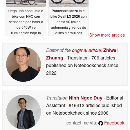
Llega una asequible e-
Panasonic lanza la e-
bike con NFC con
bike Xealt L3 2026 con
sensor de par, batería
hasta 90 km de
de 540Wh e
autonomía y frenos de
iluminación bajo la
disco hidráulicos
Show more articles
carrocería
05/27/2026
05/26/2026
Editor of the
original article
:
Zhiwei
Zhuang
- Translator
- 706 articles
published on Notebookcheck
since
2022
Translator:
Ninh Ngoc Duy
- Editorial
Assistant
- 816412 articles published
on Notebookcheck
since 2008
contact me via:
Facebook