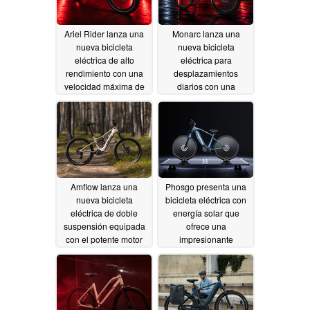
Ariel Rider lanza una
Monarc lanza una
nueva bicicleta
nueva bicicleta
eléctrica de alto
eléctrica para
rendimiento con una
desplazamientos
velocidad máxima de
diarios con una
65 mph
impresionante
07/09/2026
autonomía de 130
millas
06/25/2026
Amflow lanza una
Phosgo presenta una
nueva bicicleta
bicicleta eléctrica con
eléctrica de doble
energía solar que
suspensión equipada
ofrece una
con el potente motor
impresionante
DJI Avinox
autonomía de 120
06/25/2026
millas
06/22/2026