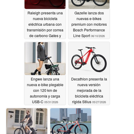
Raleigh presenta una
Gazelle lanza dos
nueva bicicleta
nuevas e-bikes
eléctrica urbana con
premium con motores
transmisión por correa
Bosch Performance
de carbono Gates y
Line Sport
06/10/2026
GPS
06/19/2026
Engwe lanza una
Decathlon presenta la
nueva e-bike plegable
nueva versión
con 120 km de
mejorada de la
autonomía y carga
bicicleta eléctrica
USB-C
rígida Stilus
05/31/2026
05/27/2026