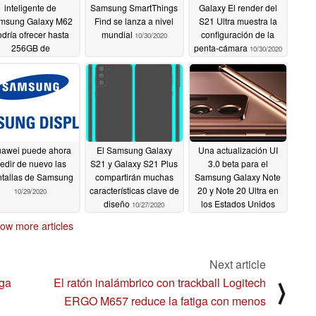
inteligente de
Samsung SmartThings
Galaxy El render del
msung Galaxy M62
Find se lanza a nivel
S21 Ultra muestra la
dría ofrecer hasta
mundial
configuración de la
10/30/2020
256GB de
penta-cámara
10/30/2020
almacenamiento
11/06/2020
awei puede ahora
El Samsung Galaxy
Una actualización UI
edir de nuevo las
S21 y Galaxy S21 Plus
3.0 beta para el
ntallas de Samsung
compartirán muchas
Samsung Galaxy Note
características clave de
20 y Note 20 Ultra en
10/29/2020
diseño
los Estados Unidos
10/27/2020
10/27/2020
ow more articles
Next article
rga
El ratón inalámbrico con trackball Logitech
⟩
ERGO M657 reduce la fatiga con menos