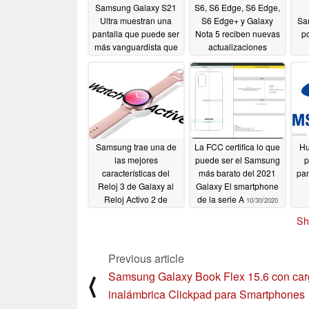
Samsung Galaxy S21
S6, S6 Edge, S6 Edge,
Ultra muestran una
S6 Edge+ y Galaxy
Sa
pantalla que puede ser
Nota 5 reciben nuevas
po
más vanguardista que
actualizaciones
nunca
11/22/2020
11/20/2020
Samsung trae una de
La FCC certifica lo que
Hu
las mejores
puede ser el Samsung
p
características del
más barato del 2021
pa
Reloj 3 de Galaxy al
Galaxy El smartphone
Reloj Activo 2 de
de la serie A
10/30/2020
Galaxy
10/30/2020
Sh
Previous article
Samsung Galaxy Book Flex 15.6 con ca
⟨
inalámbrica Clickpad para Smartphones