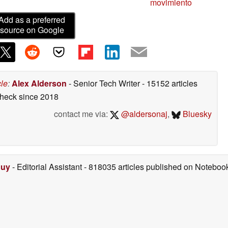
movimiento
Add as a preferred
source on Google
cle
:
Alex Alderson
- Senior Tech Writer
- 15152 articles
check
since 2018
contact me via:
@aldersonaj
,
Bluesky
Duy
- Editorial Assistant
- 818035 articles published on Notebo