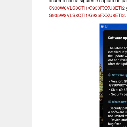
acuerdo con la siguiente captura de pan
G930W8VLS8CTI1/G930FXXU8ETI2
y
G935W8VLS8CTI1/G935FXXU8ETI2
.