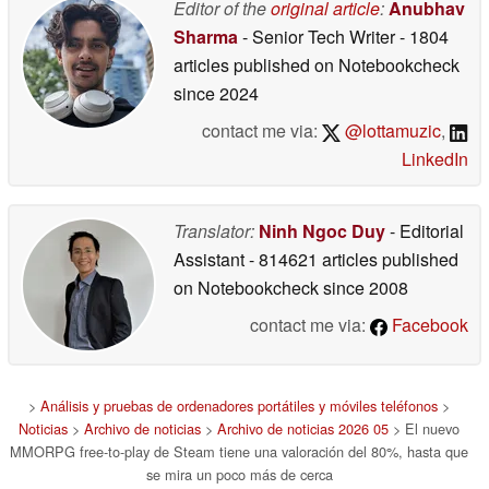
Editor of the
original article
:
Anubhav
05/17/2026
Sharma
- Senior Tech Writer
- 1804
articles published on Notebookcheck
since 2024
contact me via:
@lottamuzic
,
LinkedIn
Translator:
Ninh Ngoc Duy
- Editorial
Assistant
- 814621 articles published
on Notebookcheck
since 2008
contact me via:
Facebook
>
Análisis y pruebas de ordenadores portátiles y móviles teléfonos
>
Noticias
>
Archivo de noticias
>
Archivo de noticias 2026 05
> El nuevo
MMORPG free-to-play de Steam tiene una valoración del 80%, hasta que
se mira un poco más de cerca