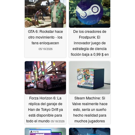
GTA 6: Rockstar hace
De los creadores de
otro movimiento - los
Frostpunk: El
fans enloquecen
innovador juego de
estrategia de ciencia
05/19/2026
ficción baja a 0,99 $ en
Steam
05/18/2026
Forza Horizon 6: La
Steam Machine: Si
réplica del garaje de
Valve realmente hace
Han de Tokyo Drift ya
esto, sería un sueño
está disponible para
hecho realidad para
todo el mundo
muchos jugadores
05/18/2026
05/18/2026