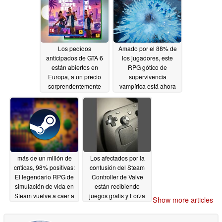
Los pedidos
Amado por el 88% de
anticipados de GTA 6
los jugadores, este
están abiertos en
RPG gótico de
Europa, a un precio
supervivencia
sorprendentemente
vampírica está ahora
bajo
en su punto más bajo
05/18/2026
en Steam
05/18/2026
más de un millón de
Los afectados por la
críticas, 98% positivas:
confusión del Steam
El legendario RPG de
Controller de Valve
simulación de vida en
están recibiendo
Steam vuelve a caer a
juegos gratis y Forza
Show more articles
mínimos históricos
Horizon 6 es una
elección popular
05/18/2026