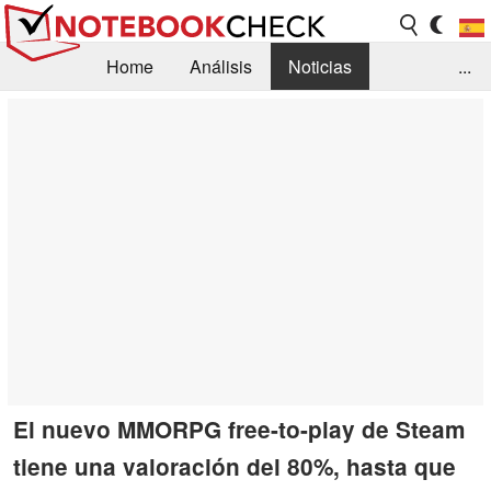
Home
Análisis
Noticias
...
FAQ/Técnica
Biblioteca
Orientación para la Compra
Busca
Contacto
El nuevo MMORPG free-to-play de Steam
tiene una valoración del 80%, hasta que