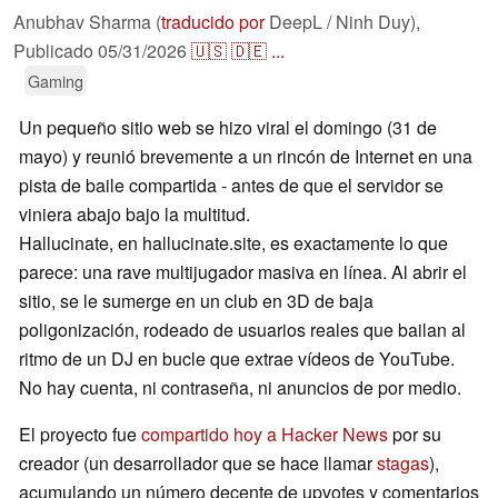
Anubhav Sharma (
traducido por
DeepL / Ninh Duy),
Publicado
05/31/2026
🇺🇸
🇩🇪
...
Gaming
Un pequeño sitio web se hizo viral el domingo (31 de
mayo) y reunió brevemente a un rincón de Internet en una
pista de baile compartida - antes de que el servidor se
viniera abajo bajo la multitud.
Hallucinate, en hallucinate.site, es exactamente lo que
parece: una rave multijugador masiva en línea. Al abrir el
sitio, se le sumerge en un club en 3D de baja
poligonización, rodeado de usuarios reales que bailan al
ritmo de un DJ en bucle que extrae vídeos de YouTube.
No hay cuenta, ni contraseña, ni anuncios de por medio.
El proyecto fue
compartido hoy a Hacker News
por su
creador (un desarrollador que se hace llamar
stagas
),
acumulando un número decente de upvotes y comentarios