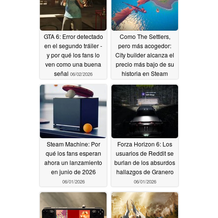
GTA 6: Error detectado
Como The Settlers,
en el segundo tráiler -
pero más acogedor:
y por qué los fans lo
City builder alcanza el
ven como una buena
precio más bajo de su
señal
historia en Steam
06/02/2026
06/02/2026
Steam Machine: Por
Forza Horizon 6: Los
qué los fans esperan
usuarios de Reddit se
ahora un lanzamiento
burlan de los absurdos
en junio de 2026
hallazgos de Granero
06/01/2026
06/01/2026