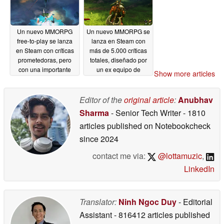
Un nuevo MMORPG
Un nuevo MMORPG se
free-to-play se lanza
lanza en Steam con
en Steam con críticas
más de 5.000 críticas
prometedoras, pero
totales, diseñado por
con una importante
un ex equipo de
Show more articles
advertencia
Blizzard
01/30/2026
01/22/2026
Editor of the
original article
:
Anubhav
Sharma
- Senior Tech Writer
- 1810
articles published on Notebookcheck
since 2024
contact me via:
@lottamuzic
,
LinkedIn
Translator:
Ninh Ngoc Duy
- Editorial
Assistant
- 816412 articles published