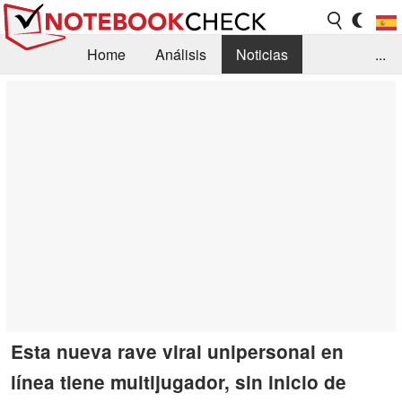
Home
Análisis
Noticias
...
FAQ/Técnica
Biblioteca
Orientación para la Compra
Busca
Contacto
Esta nueva rave viral unipersonal en
línea tiene multijugador, sin inicio de