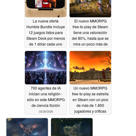
La nueva oferta
El nuevo MMORPG
Humble Bundle incluye
free-to-play de Steam
12 juegos listos para
tiene una valoración
Steam Deck por menos
del 80%, hasta que se
de 1 dólar cada uno
mira un poco más de
cerca
06/01/2026
05/18/2026
700 agentes de IA
Un nuevo MMORPG
inician una religión -
free-to-play se estrella
sólo en este MMORPG
en Steam con un pico
de ciencia ficción
de más de 1.800
jugadores y críticas
03/26/2026
pésimas
02/28/2026