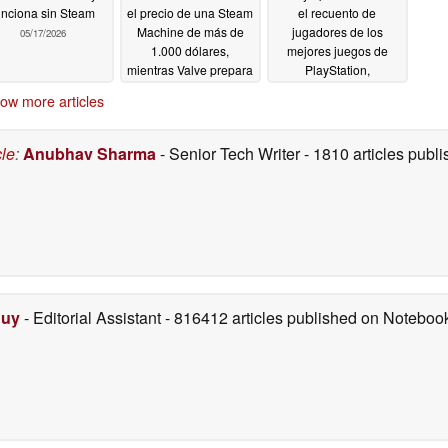
unciona sin Steam
el precio de una Steam
el recuento de
Machine de más de
jugadores de los
05/17/2026
1.000 dólares,
mejores juegos de
mientras Valve prepara
PlayStation,
paquetes para la fecha
exponiendo datos
ow more articles
de lanzamiento
similares a los de
Steam
05/16/2026
05/16/2026
cle
:
Anubhav Sharma
- Senior Tech Writer
- 1810 articles pub
Duy
- Editorial Assistant
- 816412 articles published on Notebo