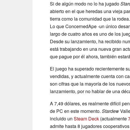
Si de algún modo no lo ha jugado
Star
abierto en el que heredas una vieja par
tierra como la comunidad que la rodea
Lo que ConcernedApe -un único desarro
largo de cuatro años es uno de los ju
Desde su lanzamiento, ha recibido num
está trabajando en una nueva gran actu
que pague por él ahora, también estar
El juego ha superado recientemente su
vendidas, y actualmente cuenta con ca
son cifras que la mayoría de los nuev
lanzamiento, por no hablar de una dé
A 7,49 dólares, es realmente difícil pe
de PC en este momento.
Stardew
Vall
incluido un
Steam Deck
(actualmente
admite hasta 8 jugadores cooperativos 