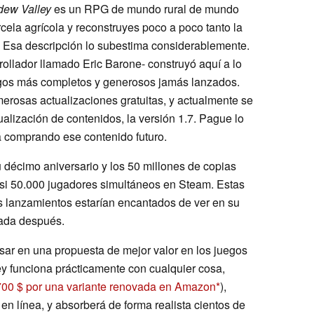
dew Valley
es un RPG de mundo rural de mundo
cela agrícola y reconstruyes poco a poco tanto la
. Esa descripción lo subestima considerablemente.
llador llamado Eric Barone- construyó aquí a lo
egos más completos y generosos jamás lanzados.
erosas actualizaciones gratuitas, y actualmente se
alización de contenidos, la versión 1.7. Pague lo
á comprando ese contenido futuro.
 décimo aniversario y los 50 millones de copias
si 50.000 jugadores simultáneos en Steam. Estas
os lanzamientos estarían encantados de ver en su
cada después.
nsar en una propuesta de mejor valor en los juegos
ey funciona prácticamente con cualquier cosa,
700 $ por una variante renovada en Amazon
),
en línea, y absorberá de forma realista cientos de