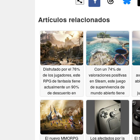
Artículos relacionados
Disfrutado por el 76%
Con un 74% de
de los jugadores, este
valoraciones positivas
av
RPG de fantasía tiene
en Steam, este juego
abi
actualmente un 90%
de supervivencia de
de descuento en
mundo abierto tiene
j
Steam
actualmente un 50%
50
05/22/2026
de descuento
05/21/2026
El nuevo MMORPG
Los afectados por la
El 