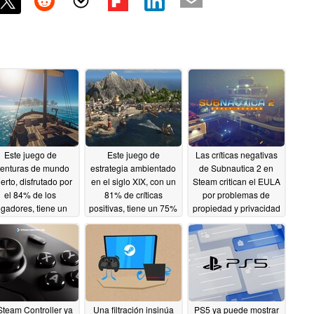
Este juego de
Este juego de
Las críticas negativas
enturas de mundo
estrategia ambientado
de Subnautica 2 en
erto, disfrutado por
en el siglo XIX, con un
Steam critican el EULA
el 84% de los
81% de críticas
por problemas de
ugadores, tiene un
positivas, tiene un 75%
propiedad y privacidad
% de descuento en
de descuento en
05/18/2026
Steam
Steam
05/20/2026
05/19/2026
Steam Controller ya
Una filtración insinúa
PS5 ya puede mostrar