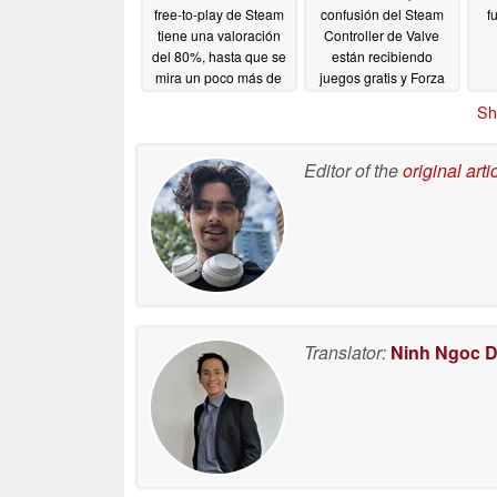
free-to-play de Steam
confusión del Steam
f
tiene una valoración
Controller de Valve
del 80%, hasta que se
están recibiendo
mira un poco más de
juegos gratis y Forza
cerca
Horizon 6 es una
05/18/2026
Sh
elección popular
05/17/2026
Editor of the
original arti
Translator:
Ninh Ngoc 