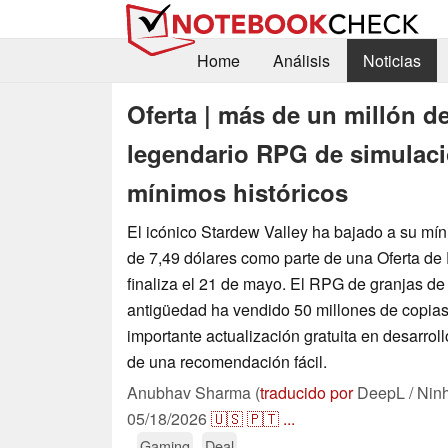
Home
Análisis
Noticias
Oferta | más de un millón de
legendario RPG de simulaci
mínimos históricos
El icónico Stardew Valley ha bajado a su mí
de 7,49 dólares como parte de una Oferta d
finaliza el 21 de mayo. El RPG de granjas de
antigüedad ha vendido 50 millones de copias
importante actualización gratuita en desarrollo
de una recomendación fácil.
Anubhav Sharma (
traducido por
DeepL / Nin
05/18/2026
🇺🇸
🇵🇹
...
Gaming
Deal