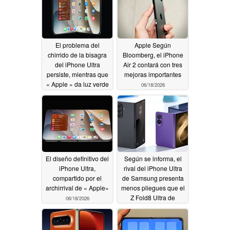
El problema del
Apple Según
chirrido de la bisagra
Bloomberg, el iPhone
del iPhone Ultra
Air 2 contará con tres
persiste, mientras que
mejoras importantes
« Apple » da luz verde
06/18/2026
a la producción de su
pantalla plegable
06/23/2026
El diseño definitivo del
Según se informa, el
iPhone Ultra,
rival del iPhone Ultra
compartido por el
de Samsung presenta
archirrival de « Apple»
menos pliegues que el
Z Fold8 Ultra de
06/18/2026
Galaxy gracias a un
UTG más grueso
06/15/2026