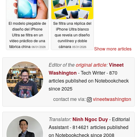
El modelo plegable de
Se filtra una réplica del
diseño del iPhone
iPhone Ultra blanco
Ultra se filtra en un
que revela un diseño
vídeo práctico de una
curvilíneo y doble
fábrica china
cámara
06/01/2026
05/31/2026
Show more articles
Editor of the
original article
:
Vineet
Washington
- Tech Writer
- 870
articles published on Notebookcheck
since 2025
contact me via:
vineetwashington
Translator:
Ninh Ngoc Duy
- Editorial
Assistant
- 814621 articles published
on Notebookcheck
since 2008