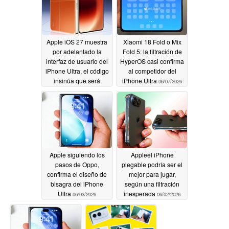
Apple iOS 27 muestra
Xiaomi 18 Fold o Mix
por adelantado la
Fold 5: la filtración de
interfaz de usuario del
HyperOS casi confirma
iPhone Ultra, el código
al competidor del
insinúa que será
iPhone Ultra
06/07/2026
plegable
06/09/2026
Apple siguiendo los
Appleel iPhone
pasos de Oppo,
plegable podría ser el
confirma el diseño de
mejor para jugar,
bisagra del iPhone
según una filtración
Ultra
inesperada
06/03/2026
06/02/2026