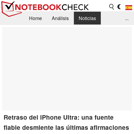
Home
Análisis
Noticias
...
FAQ/Técnica
Biblioteca
Orientación para la Compra
Busca
Contacto
Retraso del iPhone Ultra: una fuente
fiable desmiente las últimas afirmaciones