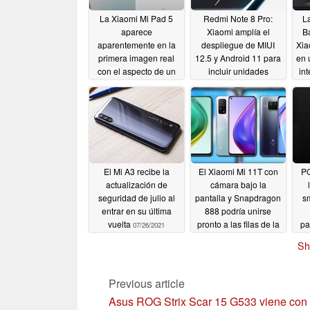
La Xiaomi Mi Pad 5
Redmi Note 8 Pro:
La
aparece
Xiaomi amplía el
B
aparentemente en la
despliegue de MIUI
Xia
primera imagen real
12.5 y Android 11 para
en 
con el aspecto de un
incluir unidades
int
elegante clon del iPad
europeas
07/28/2021
Pro con cámara Mi 11
07/28/2021
El Mi A3 recibe la
El Xiaomi Mi 11T con
PO
actualización de
cámara bajo la
seguridad de julio al
pantalla y Snapdragon
s
entrar en su última
888 podría unirse
vuelta
pronto a las filas de la
pa
07/26/2021
gama Mi 11
07/24/2021
Sh
Previous article
Asus ROG Strix Scar 15 G533 viene con