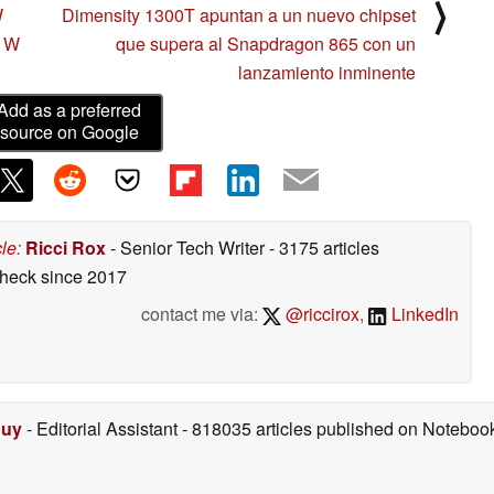
⟩
W
Dimensity 1300T apuntan a un nuevo chipset
0 W
que supera al Snapdragon 865 con un
lanzamiento inminente
Add as a preferred
source on Google
cle
:
Ricci Rox
- Senior Tech Writer
- 3175 articles
check
since 2017
contact me via:
@riccirox
,
LinkedIn
Duy
- Editorial Assistant
- 818035 articles published on Notebo