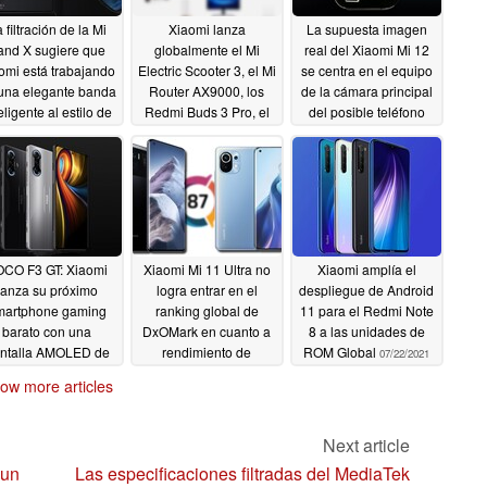
 filtración de la Mi
Xiaomi lanza
La supuesta imagen
and X sugiere que
globalmente el Mi
real del Xiaomi Mi 12
omi está trabajando
Electric Scooter 3, el Mi
se centra en el equipo
una elegante banda
Router AX9000, los
de la cámara principal
eligente al estilo de
Redmi Buds 3 Pro, el
del posible teléfono
la Nubia Alpha
Mi 2K Gaming Monitor
con Snapdragon 895
27 y la Mi Smart Air
07/28/2021
07/27/2021
Fryer 3.5L
07/27/2021
CO F3 GT: Xiaomi
Xiaomi Mi 11 Ultra no
Xiaomi amplía el
lanza su próximo
logra entrar en el
despliegue de Android
martphone gaming
ranking global de
11 para el Redmi Note
barato con una
DxOMark en cuanto a
8 a las unidades de
ntalla AMOLED de
rendimiento de
ROM Global
07/22/2021
120 Hz y gatillos
pantalla con una
ow more articles
maglev
puntuación que
07/24/2021
empata con el Mi 11,
mucho más barato
Next article
07/22/2021
 un
Las especificaciones filtradas del MediaTek