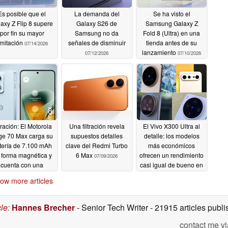
Es posible que el
La demanda del
Se ha visto el
axy Z Flip 8 supere
Galaxy S26 de
Samsung Galaxy Z
por fin su mayor
Samsung no da
Fold 8 (Ultra) en una
imitación
señales de disminuir
tienda antes de su
07/14/2026
lanzamiento
07/12/2026
07/10/2026
tración: El Motorola
Una filtración revela
El Vivo X300 Ultra al
ge 70 Max carga su
supuestos detalles
detalle: los modelos
tería de 7.100 mAh
clave del Redmi Turbo
más económicos
 forma magnética y
6 Max
ofrecen un rendimiento
07/09/2026
cuenta con una
casi igual de bueno en
pantalla Extreme
nuestra comparativa
ow more articles
AMOLED
de cámaras
07/09/2026
07/09/2026
cle
:
Hannes Brecher
- Senior Tech Writer
- 21915 articles pub
contact me vi