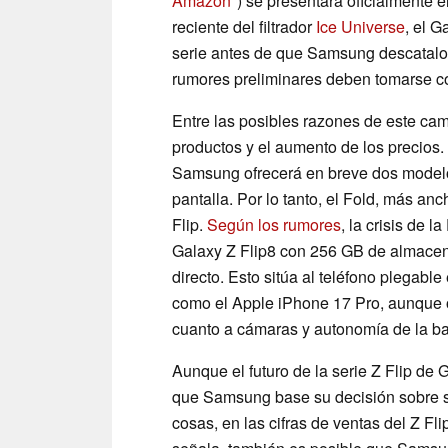
Amazon
) se presentará oficialmente 
reciente del filtrador
Ice Universe
, el G
serie antes de que Samsung descatalog
rumores preliminares deben tomarse co
Entre las posibles razones de este ca
productos y el aumento de los precios.
Samsung ofrecerá en breve dos modelo
pantalla. Por lo tanto, el Fold, más an
Flip.
Según los rumores
, la crisis de
Galaxy Z Flip8 con 256 GB de almacen
directo. Esto sitúa al teléfono plegab
como el Apple iPhone 17 Pro, aunque of
cuanto a cámaras y autonomía de la ba
Aunque el futuro de la serie Z Flip de
que Samsung base su decisión sobre si 
cosas, en las cifras de ventas del Z F