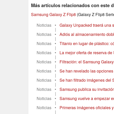
Más artículos relacionados con este d
Samsung Galaxy Z Flip8
(Galaxy Z Flip8 Seri
Noticias
•
Galaxy Unpacked traerá una so
|
Noticias
•
Adiós al almacenamiento doble
|
Noticias
•
Titanio en lugar de plástico: 
|
Noticias
•
La mejor oferta de reserva de 
|
Noticias
•
Filtración: el Samsung Galaxy 
|
Noticias
•
Se han revelado las opciones d
|
Noticias
•
Se han filtrado imágenes del Sa
|
Noticias
•
Samsung publica su invitación
|
Noticias
•
Samsung vuelve a empezar en 
|
Noticias
•
Primeras imágenes oficiales y
|