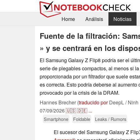
Home
Análisis
Noticias
Fuente de la filtración: Sam
» y se centrará en los dispo
El Samsung Galaxy Z Flip8 podría ser el últ
serie de plegables compactos, al menos si la
proporcionada por un filtrador que suele est
es correcta. Esto podría deberse al aumento 
provocado por la crisis de la DRAM.
Hannes Brecher (
traducido por
DeepL / Ninh
07/09/2026
🇺🇸
🇩🇪
...
Smartphone
Foldable
Leaks / Rumors
El sucesor del Samsung Galaxy Z Flip7