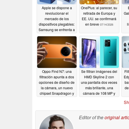
Apple se dispone a
OnePlus: al parecer, su
revolucionar el
retirada de Europa y
Gal
mercado de los
EE. UU. se confirmará
dispositivos plegables:
en breve
l
07/14/2026
Samsung se enfrenta a
una caída de su cuota
de mercado hasta el
32 %
07/21/2026
Oppo Find N7: una
Se filtran imágenes del
Fil
filtración apunta a dos
HMD Skyline 2 con
Ed
opciones de diseño de
una pantalla dos veces
ba
la cámara, un nuevo
más brillante, una
de
chipset Snapdragon y
cámara de 108 MP y
una fecha de
Qi2
07/10/2026
Sh
lanzamiento
07/10/2026
Editor of the
original arti