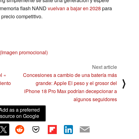
ng simplemente se salte una generación y espere
la memoria flash NAND
vuelvan a bajar en 2028
para
 precio competitivo.
Imagen promocional)
Next article
l «
Concesiones a cambio de una batería más
⟩
iento
grande: Apple El peso y el grosor del
iPhone 18 Pro Max podrían decepcionar a
algunos seguidores
Add as a preferred
source on Google