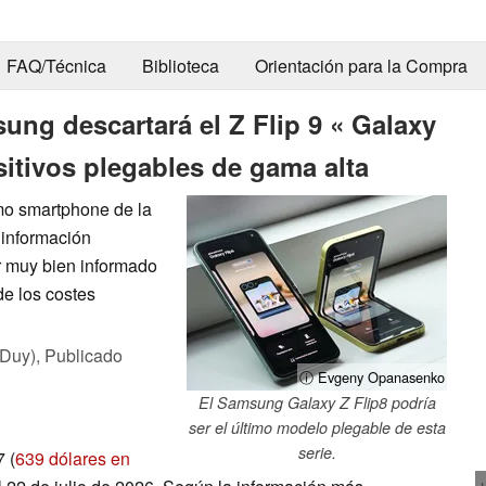
FAQ/Técnica
Biblioteca
Orientación para la Compra
sung descartará el Z Flip 9 « Galaxy
sitivos plegables de gama alta
imo smartphone de la
 información
ar muy bien informado
de los costes
 Duy),
Publicado
ⓘ Evgeny Opanasenko
El Samsung Galaxy Z Flip8 podría
ser el último modelo plegable de esta
serie.
 (
639 dólares en