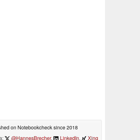
lished on Notebookcheck
since 2018
a:
@HannesBrecher
,
LinkedIn
,
Xing