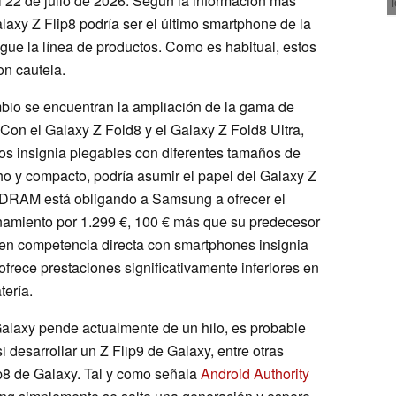
el 22 de julio de 2026. Según la información más
alaxy Z Flip8 podría ser el último smartphone de la
ue la línea de productos. Como es habitual, estos
n cautela.
mbio se encuentran la ampliación de la gama de
 Con el Galaxy Z Fold8 y el Galaxy Z Fold8 Ultra,
s insignia plegables con diferentes tamaños de
cho y compacto, podría asumir el papel del Galaxy Z
 la DRAM está obligando a Samsung a ofrecer el
amiento por 1.299 €, 100 € más que su predecesor
le en competencia directa con smartphones insignia
rece prestaciones significativamente inferiores en
tería.
 Galaxy pende actualmente de un hilo, es probable
desarrollar un Z Flip9 de Galaxy, entre otras
lip8 de Galaxy. Tal y como señala
Android Authority