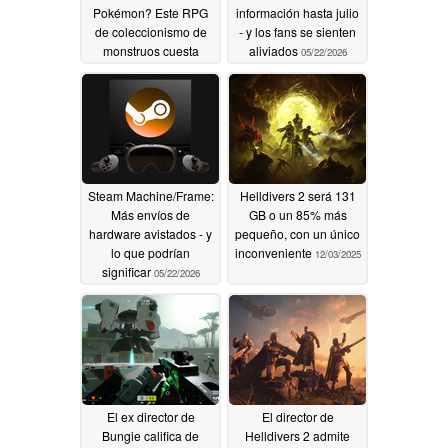
Pokémon? Este RPG
información hasta julio
de coleccionismo de
- y los fans se sienten
monstruos cuesta
aliviados
05/22/2026
ahora 9,59 $ en lugar
de 60 $ en Steam
05/22/2026
Steam Machine/Frame:
Helldivers 2 será 131
Más envíos de
GB o un 85% más
hardware avistados - y
pequeño, con un único
lo que podrían
inconveniente
12/03/2025
significar
05/22/2026
El ex director de
El director de
Bungie califica de
Helldivers 2 admite