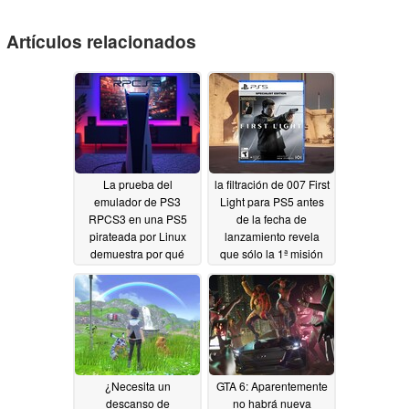
Artículos relacionados
La prueba del
la filtración de 007 First
emulador de PS3
Light para PS5 antes
RPCS3 en una PS5
de la fecha de
pirateada por Linux
lanzamiento revela
demuestra por qué
que sólo la 1ª misión
Sony adapta tan pocos
está en el disco
juegos
05/25/2026
05/22/2026
¿Necesita un
GTA 6: Aparentemente
descanso de
no habrá nueva