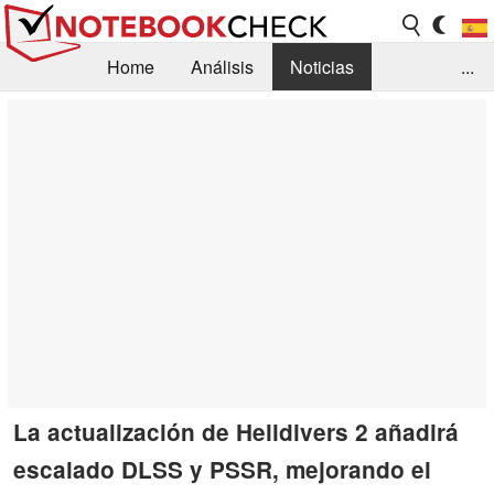
Home
Análisis
Noticias
...
FAQ/Técnica
Biblioteca
Orientación para la Compra
Busca
Contacto
La actualización de Helldivers 2 añadirá
escalado DLSS y PSSR, mejorando el