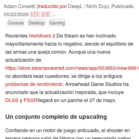
Adam Corsetti (
traducido por
DeepL / Ninh Duy),
Publicado
05/22/2026
🇺🇸
🇩🇪
...
Console
Desktop
Gaming
Recientes
Helldivers
2
De Steam se han inclinado
mayoritariamente hacia lo negativo, siendo el equilibrio de
las armas una queja común. Aunque una nueva
actualización de
https://store.steampowered.com/news/app/553850/view/66
no abordará esas cuestiones, se dirige a los antiguos
problemas de rendimiento
. Arrowhead Game Studios ha
anunciado que la actualización mejorada, que incluye
DLSS
y
PSSR
llegará en un parche el 27 de mayo.
Un conjunto completo de upscaling
Confiando en un motor de juego anticuado, el shooter en
tercera persona salió de fábrica con un reescalado nativo