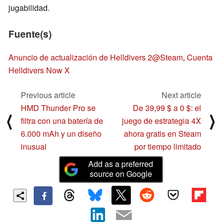
jugabilidad.
Fuente(s)
Anuncio de actualización de Helldivers 2@Steam
,
Cuenta
Helldivers Now X
Previous article
Next article
HMD Thunder Pro se
De 39,99 $ a 0 $: el
⟨
⟩
filtra con una batería de
juego de estrategia 4X
6.000 mAh y un diseño
ahora gratis en Steam
inusual
por tiempo limitado
Add as a preferred
source on Google