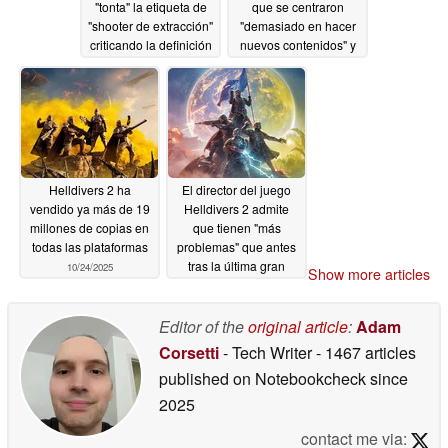
"tonta" la etiqueta de
que se centraron
"shooter de extracción"
"demasiado en hacer
criticando la definición
nuevos contenidos" y
del género para
no lo suficiente en
Helldivers 2, Marathon
solucionar los
y Escape from Tarkov
problemas
10/31/2025
11/12/2025
Helldivers 2 ha
El director del juego
vendido ya más de 19
Helldivers 2 admite
millones de copias en
que tienen "más
todas las plataformas
problemas" que antes
tras la última gran
10/24/2025
Show more articles
actualización, el
contenido futuro se
retrasa para mejorar la
Editor of the
original article
:
Adam
estabilidad
10/14/2025
Corsetti
- Tech Writer
- 1467 articles
published on Notebookcheck
since
2025
contact me via: